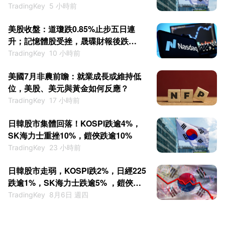
TradingKey
5 小時前
美股收盤：道瓊跌0.85%止步五日連
升；記憶體股受挫，晟碟財報後跌
6%，威騰電子跌13%
TradingKey
10 小時前
美國7月非農前瞻：就業成長或維持低
位，美股、美元與黃金如何反應？
TradingKey
17 小時前
日韓股市集體回落！KOSPI跌逾4%，
SK海力士重挫10%，鎧俠跌逾10%
TradingKey
23 小時前
日韓股市走弱，KOSPI跌2%，日經225
跌逾1%，SK海力士跌逾5% ，鎧俠重
挫10%
TradingKey
8月6日 週四