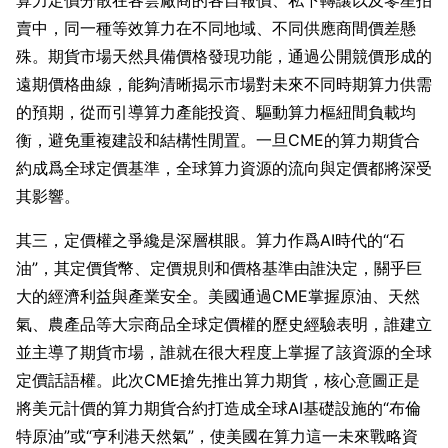
算力定價分散在各雲廠商的各自報價、私下轉讓以及零星拍
賣中，同一種等效算力在不同地域、不同供應商間價差懸
殊。期貨市場天然具備價格發現功能，通過公開競價形成的
遠期價格曲線，能夠清晰揭示市場對未來不同時期算力供需
的預期，從而引導算力產能投資、驅動算力樞紐間負載均
衡，避免重複建設和結構性閒置。一旦CME的算力期貨合
約成爲全球定價基準，全球算力資源的流向與定價都將深受
其影響。
其三，定價權之爭纔是深層棋眼。算力作爲AI時代的“石
油”，其定價貨幣、定價規則和價格基準由誰決定，關乎巨
大的經濟利益與產業安全。美國通過CME掌握原油、天然
氣、農產品等大宗商品全球定價權的歷史經驗表明，誰建立
並主導了期貨市場，誰就在很大程度上掌握了該資源的全球
定價話語權。此次CME搶先推出算力期貨，核心意圖正是
將美元計價的算力期貨合約打造成全球AI基礎設施的“布倫
特原油”或“亨利港天然氣”，使美國在算力這一未來戰略資