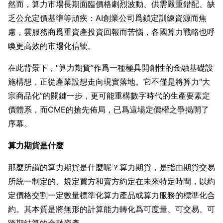
然而，算力市場長期面臨價格劇烈波動、供需嚴重錯配、缺
乏公允定價基準等頑疾：AI創業公司爲鎖定訓練資源而焦
慮，雲服務商爲重資產投資回報而苦惱，各國算力戰略也呼
喚更高效的市場化信號。
在此背景下，“算力期貨”作爲一種極具開創性的金融基礎設
施構想，正從產業設想走向現實落地。它不僅是將算力“大
宗商品化”的關鍵一步，更可能重構數字時代的生產要素定
價體系，而CME的搶先佈局，已爲這場定價權之爭揭開了
序幕。
算力期貨是什麼
那麼所謂的算力期貨是什麼呢？算力期貨，是指由期貨交易
所統一制定的、規定買方和賣方約定在未來特定時間，以約
定價格交割一定數量標準化算力產品或算力服務的標準化合
約。其本質是將無形的計算能力轉化爲可度量、可交易、可