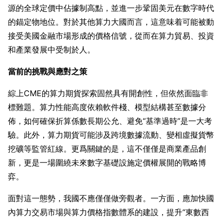
源的全球定價中佔據制高點，並進一步鞏固美元在數字時代
的錨定物地位。對於其他算力大國而言，這意味着可能被動
接受美國金融市場形成的價格信號，從而在算力貿易、投資
和產業發展中受制於人。
當前的挑戰與應對之策
綜上CME的算力期貨探索固然具有開創性，但依然面臨非
標難題。算力性能高度依賴軟件棧、模型結構甚至數據分
佈，如何確保折算係數長期公允、避免“基準過時”是一大考
驗。此外，算力期貨可能涉及跨境數據流動、變相虛擬貨幣
挖礦等監管紅線。更爲關鍵的是，這不僅僅是商業產品創
新，更是一場圍繞未來數字基礎設施定價權展開的戰略博
弈。
面對這一態勢，我國不應僅僅做旁觀者。一方面，應加快國
內算力交易市場與算力價格指數體系的建設，提升“東數西