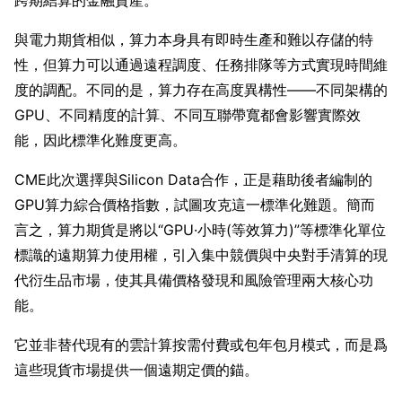
跨期結算的金融資產。
與電力期貨相似，算力本身具有即時生產和難以存儲的特
性，但算力可以通過遠程調度、任務排隊等方式實現時間維
度的調配。不同的是，算力存在高度異構性——不同架構的
GPU、不同精度的計算、不同互聯帶寬都會影響實際效
能，因此標準化難度更高。
CME此次選擇與Silicon Data合作，正是藉助後者編制的
GPU算力綜合價格指數，試圖攻克這一標準化難題。簡而
言之，算力期貨是將以“GPU·小時(等效算力)”等標準化單位
標識的遠期算力使用權，引入集中競價與中央對手清算的現
代衍生品市場，使其具備價格發現和風險管理兩大核心功
能。
它並非替代現有的雲計算按需付費或包年包月模式，而是爲
這些現貨市場提供一個遠期定價的錨。