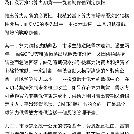
爲什麼要推出算力期貨——從套期保值到定價權
推出算力期貨的必要性，根植於當下算力市場深層次的結構
性矛盾，而CME的率先出手，更揭示出這一工具超越微觀
避險的戰略價值。
其一，算力價格波動劇烈，市場主體避險需求迫切。過去兩
年，高端GPU雲租賃價格出現過數倍漲幅，又因供給結構
調整而急速回落，缺乏遠期價格指引使算力消費者和投資者
都陷於被動。一家計劃半年後啓動大模型訓練的AI製藥企
業，難以預算算力成本；一座投資數十億元的數據中心，在
立項時無法預判未來租金收益。如果存在算力期貨，需求方
可通過買入套期保值鎖定成本，供給方則可賣出套期保值鎖
定收入，平滑經營風險。CME即將推出的合約，正是爲全
球算力供需雙方提供這樣一個風險管理平臺。
其二，市場缺乏統一公允的價格基準，資源配置扭曲。當前