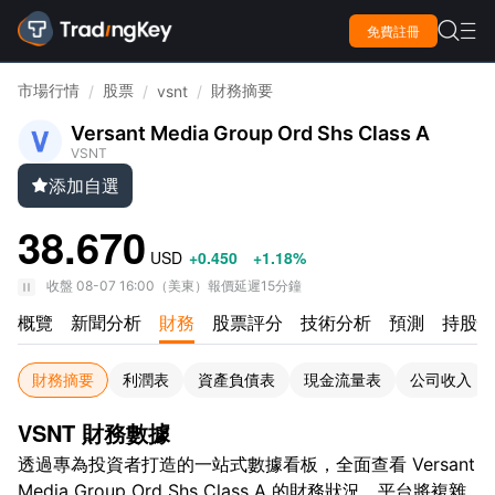

免費註冊

市場行情
股票
財務摘要
/
/
vsnt
/
Versant Media Group Ord Shs Class A
VSNT
添加自選

38.670
USD
+0.450
+1.18%
收盤
08-07 16:00
（
美東
）
報價延遲15分鐘
概覽
新聞分析
財務
股票評分
技術分析
預測
持股情
財務摘要
利潤表
資產負債表
現金流量表
公司收入
VSNT 財務數據
透過專為投資者打造的一站式數據看板，全面查看 Versant
Media Group Ord Shs Class A 的財務狀況。平台將複雜