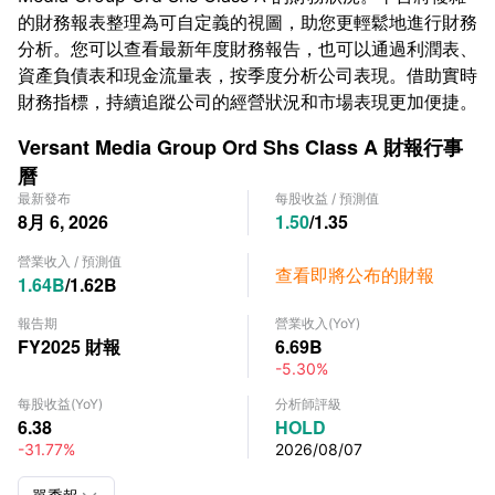
的財務報表整理為可自定義的視圖，助您更輕鬆地進行財務
分析。您可以查看最新年度財務報告，也可以通過利潤表、
資產負債表和現金流量表，按季度分析公司表現。借助實時
財務指標，持續追蹤公司的經營狀況和市場表現更加便捷。
Versant Media Group Ord Shs Class A 財報行事
曆
最新發布
每股收益
/
預測值
8月 6, 2026
1.50
/
1.35
營業收入
/
預測值
查看即將公布的財報
1.64B
/
1.62B
報告期
營業收入
(YoY)
FY2025
財報
6.69B
-5.30%
每股收益
(YoY)
分析師評級
6.38
HOLD
-31.77%
2026/08/07