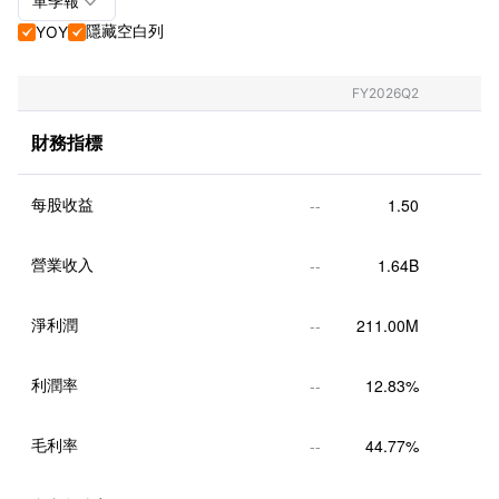

單季報
隱藏空白列
YOY


單季報+年報
單季報
FY2026Q2
年報
財務指標
每股收益
--
1.50
營業收入
--
1.64B
淨利潤
--
211.00M
利潤率
--
12.83%
毛利率
--
44.77%