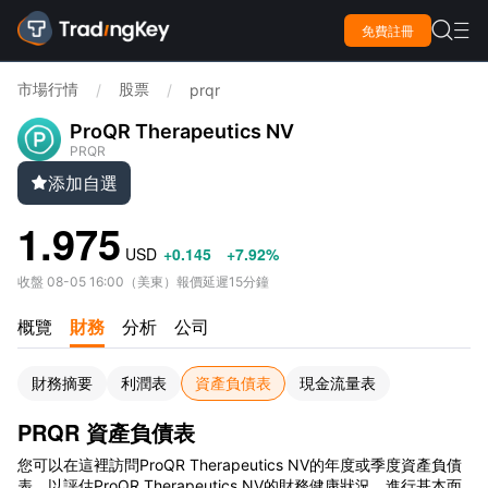

免費註冊

市場行情
股票
/
/
prqr
ProQR Therapeutics NV
PRQR
添加自選

1.975
USD
+0.145
+7.92%
收盤
08-05 16:00
（
美東
）
報價延遲15分鐘
概覽
財務
分析
公司
財務摘要
利潤表
資產負債表
現金流量表
PRQR 資產負債表
您可以在這裡訪問ProQR Therapeutics NV的年度或季度資產負債
表，以評估ProQR Therapeutics NV的財務健康狀況，進行基本面