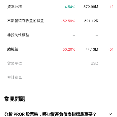
資本公積
4.54
%
572.99M
-13.
不影響留存收益的損益
-52.59
%
521.12K
非控制性權益
--
--
總權益
-50.20
%
44.13M
-51.
貨幣單位
--
USD
--
審計意見
--
--
--
常見問題

分析 PRQR 股票時，哪些資產負債表指標最重要？