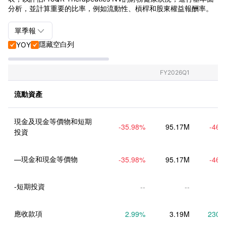
分析，並計算重要的比率，例如流動性、槓桿和股東權益報酬率。

單季報
隱藏空白列
YOY


單季報+年報
單季報
FY2026Q1
年報
流動資產
現金及現金等價物和短期
-35.98
%
95.17M
-46.
投資
—現金和現金等價物
-35.98
%
95.17M
-46.
-短期投資
--
--
應收款項
2.99
%
3.19M
230.