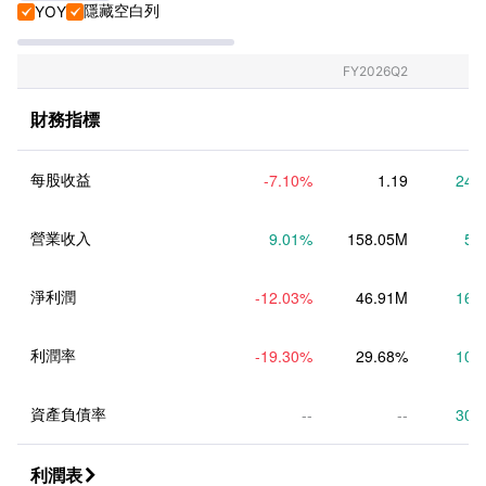
隱藏空白列
YOY


單季報+年報
單季報
FY2026Q2
年報
財務指標
每股收益
-7.10
%
1.19
24.
營業收入
9.01
%
158.05M
5.
淨利潤
-12.03
%
46.91M
16.
利潤率
-19.30
%
29.68%
10.
資產負債率
--
--
30.
利潤表
