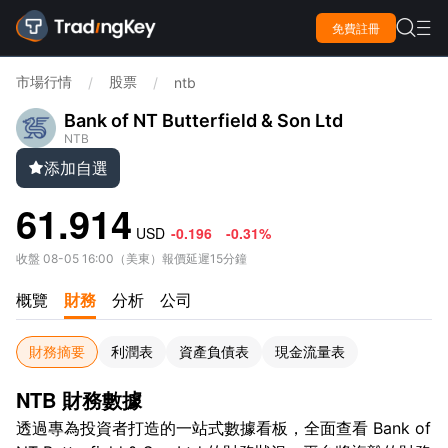

免費註冊

市場行情
股票
/
/
ntb
Bank of NT Butterfield & Son Ltd
NTB
添加自選

61.914
USD
-0.196
-0.31%
收盤
08-05 16:00
（
美東
）
報價延遲15分鐘
概覽
財務
分析
公司
財務摘要
利潤表
資產負債表
現金流量表
NTB 財務數據
透過專為投資者打造的一站式數據看板，全面查看 Bank of