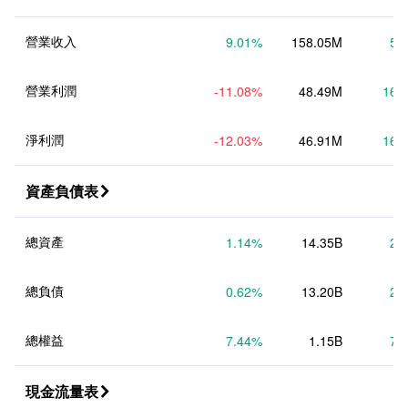
營業收入
9.01
%
158.05M
5.
營業利潤
-11.08
%
48.49M
16.
淨利潤
-12.03
%
46.91M
16.
資產負債表

總資產
1.14
%
14.35B
2.
總負債
0.62
%
13.20B
2.
總權益
7.44
%
1.15B
7.
現金流量表
