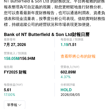
NT Butterfield & Son Ltd 的財務狀況。平台將複雜的財務
報表整理為可自定義的視圖，助您更輕鬆地進行財務分析。
您可以查看最新年度財務報告，也可以通過利潤表、資產負
債表和現金流量表，按季度分析公司表現。借助實時財務指
標，持續追蹤公司的經營狀況和市場表現更加便捷。
Bank of NT Butterfield & Son Ltd財報日曆
最新發布
每股收益
/
預測值
7月 27, 2026
1.19
/
1.51
營業收入
/
預測值
查看即將公布的財報
158.05M
/
156.94M
報告期
營業收入
(YoY)
FY2025
財報
602.89M
4.37%
每股收益
(YoY)
分析師評級
5.61
HOLD
17.00%
2026/08/05

單季報