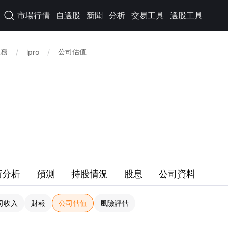
市場行情
自選股
新聞
分析
交易工具
選股工具

服務
公司估值
/
lpro
/
術分析
預測
持股情況
股息
公司資料
司收入
財報
公司估值
風險評估