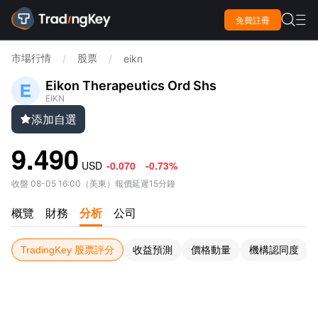

免費註冊

市場行情
股票
/
/
eikn
Eikon Therapeutics Ord Shs
EIKN
添加自選

9.490
USD
-0.070
-0.73%
收盤
08-05 16:00
（
美東
）
報價延遲15分鐘
概覽
財務
分析
公司
TradingKey 股票評分
收益預測
價格動量
機構認同度