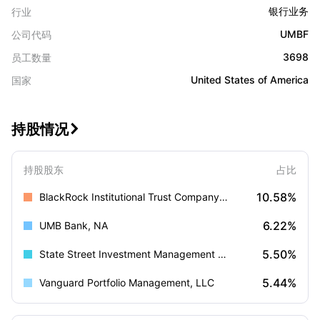
银行业务
行业
UMBF
公司代码
3698
员工数量
United States of America
国家
持股情况

持股股东
占比
10.58%
BlackRock Institutional Trust Company, N.A.
6.22%
UMB Bank, NA
5.50%
State Street Investment Management (US)
5.44%
Vanguard Portfolio Management, LLC