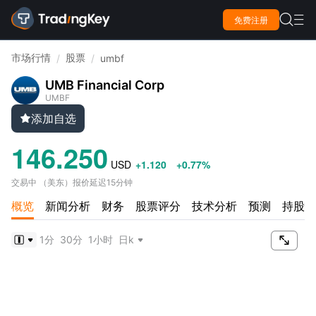

免费注册

市场行情
股票
/
/
umbf
UMB Financial Corp
UMBF
添加自选

146.250
USD
+1.120
+0.77%
交易中
（
美东
）
报价延迟15分钟
概览
新闻分析
财务
股票评分
技术分析
预测
持股情

1分
30分
1小时
日k