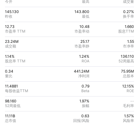
今开
最高
成交量
145.130
143.800
0.27%
昨收
最低
换手率
12.73
10.48
1.660
市盈率 TTM
市盈率动
股息TTM
23.24M
25.17
1.55
成交额
市盈率静
市净率
1.14%
1.24
%
136.110
股息率 TTM
ROA
52周最高
0.34
441.24M
75.95M
量比
净利润
总股本
11.4881
0.79
12.15
%
每股收益TTM
Beta
ROE
98.160
1.97%
--
52周最低
振幅
毛利率
11.11B
0.63
1.57
%
总市值
回报/风险
风险率