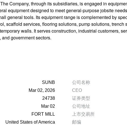
The Company, through its subsidiaries, is engaged in equipment 
neral equipment designed to meet general-purpose jobsite needs,
 small general tools. Its equipment range is complemented by spe
l, scaffold services, flooring solutions, pump solutions, trench sa
temporary walls. It serves construction, industrial customers, se
, and government sectors.
SUNB
公司名称
Mar 02, 2026
CEO
24738
证券类型
Mar 02
公司地址
FORT MILL
上市交易所
United States of America
邮编