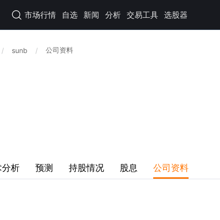
市场行情
自选
新闻
分析
交易工具
选股器

公司资料
/
sunb
/
术分析
预测
持股情况
股息
公司资料