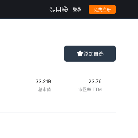



登录
免费注册

添加自选
33.21B
23.76
总市值
市盈率 TTM