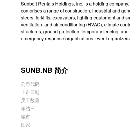
Sunbelt Rentals Holdings, Inc. is a holding company. 
comprises a range of construction, industrial and ge
steers, forklifts, excavators, lighting equipment and
ventilation, and air conditioning (HVAC), climate contro
structures, ground protection, temporary fencing, and 
emergency response organizations, event organizers
SUNB.NB 简介
公司代码
上市日期
员工数量
年结日
城市
国家