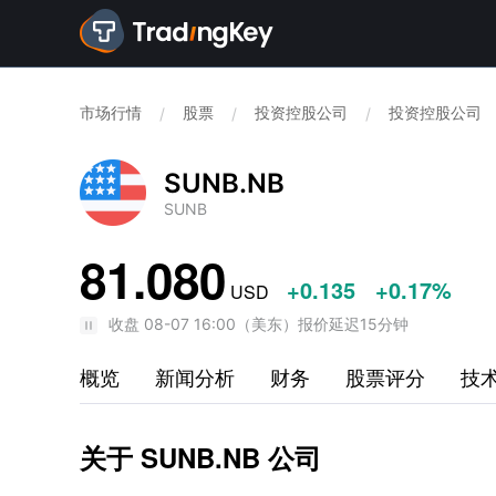
市场行情
股票
投资控股公司
投资控股公司
/
/
/
SUNB.NB
SUNB
81.080
+0.135
+0.17%
USD
收盘
08-07 16:00
（
美东
）
报价延迟15分钟
概览
新闻分析
财务
股票评分
技
关于 SUNB.NB 公司