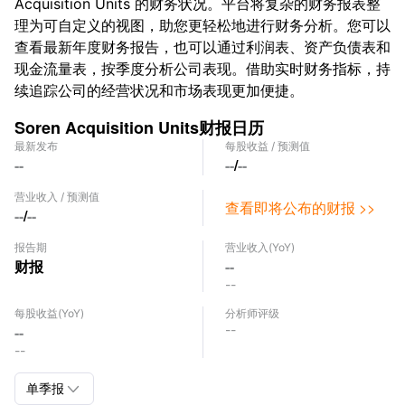
Acquisition Units 的财务状况。平台将复杂的财务报表整
理为可自定义的视图，助您更轻松地进行财务分析。您可以
查看最新年度财务报告，也可以通过利润表、资产负债表和
现金流量表，按季度分析公司表现。借助实时财务指标，持
续追踪公司的经营状况和市场表现更加便捷。
Soren Acquisition Units财报日历
最新发布
每股收益
/
预测值
--
--
/
--
营业收入
/
预测值
查看即将公布的财报 >>
--
/
--
报告期
营业收入
(YoY)
财报
--
--
每股收益
(YoY)
分析师评级
--
--
--

单季报