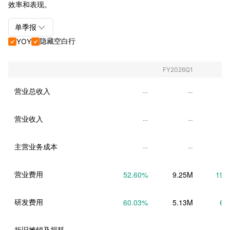
效率和表现。

单季报
隐藏空白行
YOY


单季报+年报
单季报
FY2026Q1
年报
营业总收入
--
--
营业收入
--
--
主营业务成本
--
--
营业费用
52.60
%
9.25M
19.
研发费用
60.03
%
5.13M
6.
折旧摊销及损耗
--
--