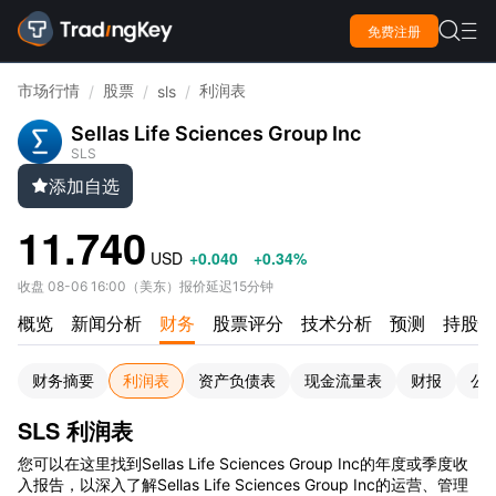

免费注册

市场行情
股票
利润表
/
/
sls
/
Sellas Life Sciences Group Inc
SLS
添加自选

11.740
USD
+0.040
+0.34%
收盘
08-06 16:00
（
美东
）
报价延迟15分钟
概览
新闻分析
财务
股票评分
技术分析
预测
持股情
财务摘要
利润表
资产负债表
现金流量表
财报
公
SLS 利润表
您可以在这里找到Sellas Life Sciences Group Inc的年度或季度收
入报告，以深入了解Sellas Life Sciences Group Inc的运营、管理