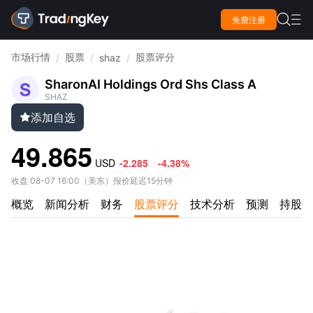

免费注册

市场行情
股票
股票评分
/
/
shaz
/
SharonAI Holdings Ord Shs Class A
SHAZ
添加自选

49.865
USD
-2.285
-4.38%
收盘
08-07 16:00
（
美东
）
报价延迟15分钟
概览
新闻分析
财务
股票评分
技术分析
预测
持股情