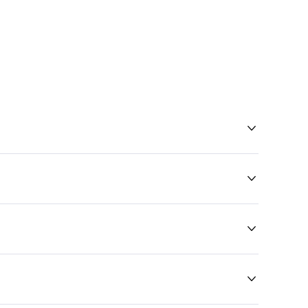



