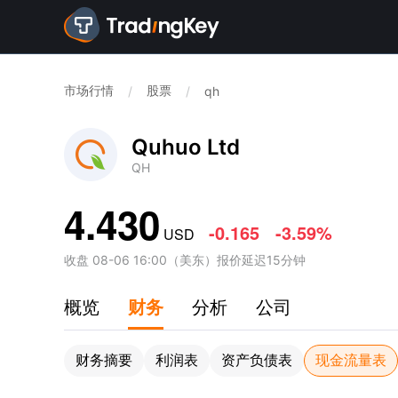
市场行情
股票
/
/
qh
Quhuo Ltd
QH
4.430
-0.165
-3.59%
USD
收盘
08-06 16:00
（
美东
）
报价延迟15分钟
概览
财务
分析
公司
财务摘要
利润表
资产负债表
现金流量表