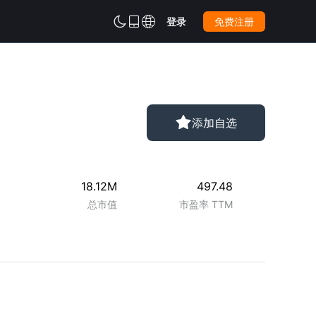



登录
免费注册

添加自选
18.12M
497.48
总市值
市盈率 TTM