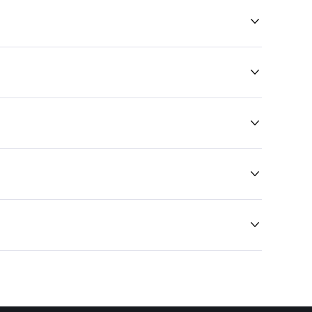




