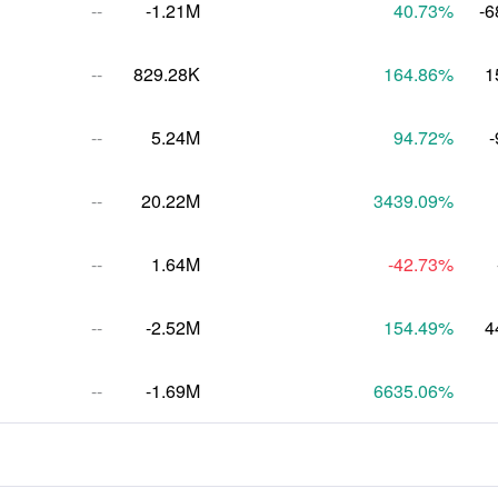
--
-1.21M
40.73
%
-6
--
829.28K
164.86
%
1
--
5.24M
94.72
%
-
--
20.22M
3439.09
%
--
1.64M
-42.73
%
--
-2.52M
154.49
%
4
--
-1.69M
6635.06
%