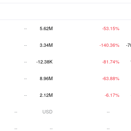
--
5.62M
-53.15
%
--
3.34M
-140.36
%
-7
--
-12.38K
-81.74
%
--
8.96M
-63.88
%
--
2.12M
-6.17
%
--
USD
--
--
--
--