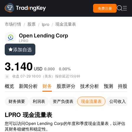

免费注册

市场行情
股票
现金流量表
/
/
lpro
/
Open Lending Corp
LPRO
添加自选

3.140
USD
0.000
0.00%
收盘
07-29 16:00
（
美东
）
报价延迟15分钟
概览
新闻分析
财务
股票评分
技术分析
预测
持股情
财务摘要
利润表
资产负债表
现金流量表
公司收入
LPRO 现金流量表
您可以访问Open Lending Corp的年度和季度现金流量表，以评估
其财务稳健性和稳定性。