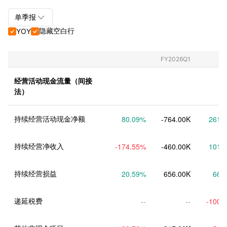

单季报
隐藏空白行
YOY


单季报+年报
单季报
FY2026Q1
年报
经营活动现金流量（间接
法）
持续经营活动现金净额
80.09
%
-764.00K
261.
持续经营净收入
-174.55
%
-460.00K
101.
持续经营损益
20.59
%
656.00K
66.
递延税费
--
--
-100.