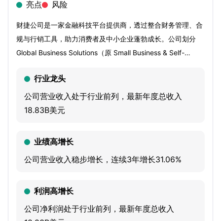
亮点
风险
财捷公司是一家金融科技平台提供商，透过整合财务管理、合
规与行销工具，助力消费者及中小企业蓬勃成长。公司划分 
Global Business Solutions（原 Small Business & Self-
Employed）、Consumer、Credit Karma、ProTax 四大业
行业龙头
务：前者服务全球小型企业、自由职业者与其会计师，核心方
案含 QuickBooks 云端与桌面财务、薪资处理、时间追踪、商
公司营业收入处于行业前列，最新年度总收入
户收款及融资；Consumer 提供 DIY 与辅助式 TurboTax 所得
18.83B美元
税申报产品与支持；Credit Karma 建构个人理财平台，依信
用状况推送信用卡、房贷、车贷、个人贷与保险推荐；ProTax 
业绩高增长
面向专业报税人士，供应 Lacerte、ProSeries 等方案。公司
公司营业收入稳步增长，连续3年增长31.06%
新推出 Intuit Assist 生成式 AI 财务助手，进一步提升现金
流、合规效率与用户体验。
利润高增长
公司净利润处于行业前列，最新年度总收入