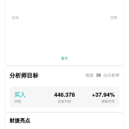
过冷
过热
看空
分析师目标
根据
36
位分析师
买入
446.378
+37.94%
评级
目标均价
涨幅空间
财捷亮点