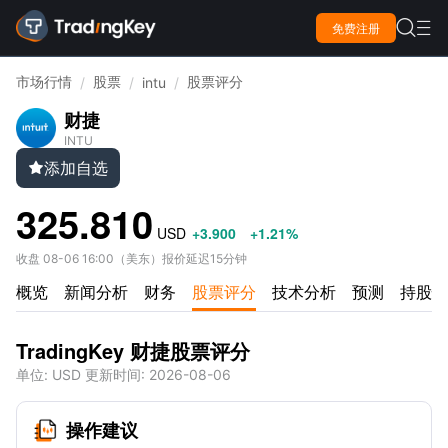

免费注册

市场行情
股票
股票评分
/
/
intu
/
财捷
INTU
添加自选

325.810
USD
+3.900
+1.21%
收盘
08-06 16:00
（
美东
）
报价延迟15分钟
概览
新闻分析
财务
股票评分
技术分析
预测
持股情
TradingKey 财捷股票评分
单位
: USD
更新时间
:
2026-08-06
操作建议