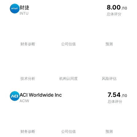
阿尔·戈尔持仓
8.00
财捷
/10
INTU
总体评分
明星投资者阿尔·戈尔持仓，最新持仓市值1.15M
活跃度降低
财务诊断
公司估值
预测
近期活跃度降低，过去20天平均换手率0.60
技术分析
机构认同度
风险评估
7.54
ACI Worldwide Inc
/10
ACIW
总体评分
财务诊断
公司估值
预测