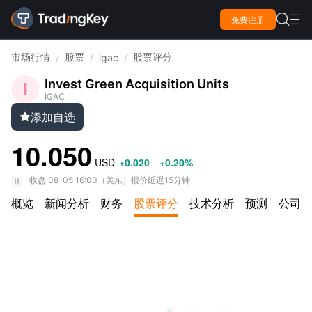

免费注册

市场行情
股票
股票评分
/
/
igac
/
Invest Green Acquisition Units
IGAC
添加自选

10.050
USD
+0.020
+0.20%
收盘
08-05 16:00
（
美东
）
报价延迟15分钟
概览
新闻分析
财务
股票评分
技术分析
预测
公司资