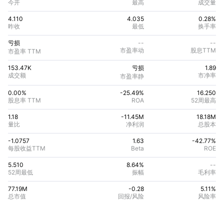
今开
最高
成交量
4.110
4.035
0.28%
昨收
最低
换手率
亏损
--
--
市盈率动
股息TTM
市盈率 TTM
153.47K
亏损
1.89
成交额
市净率
市盈率静
0.00%
-25.49
%
16.250
股息率 TTM
ROA
52周最高
1.18
-11.45M
18.18M
量比
净利润
总股本
-1.0757
1.63
-42.77
%
每股收益TTM
Beta
ROE
5.510
8.64%
--
52周最低
振幅
毛利率
77.19M
-0.28
5.11
%
总市值
回报/风险
风险率