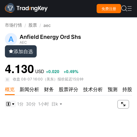

免费注册

市场行情
股票
/
/
aec
Anfield Energy Ord Shs
AEC
添加自选

4.130
USD
+0.020
+0.49%
收盘
08-07 16:00
（
美东
）
报价延迟15分钟
概览
新闻分析
财务
股票评分
技术分析
预测
持股情

1分
30分
1小时
日k