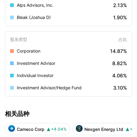
2.13%
Alps Advisors, Inc.
1.90%
Bleak (Joshua D)
股东类型
占比
14.87%
Corporation
8.82%
Investment Advisor
4.06%
Individual Investor
3.10%
Investment Advisor/Hedge Fund
相关品种
Cameco Corp
Nexgen Energy Ltd
+4.04%
+1

