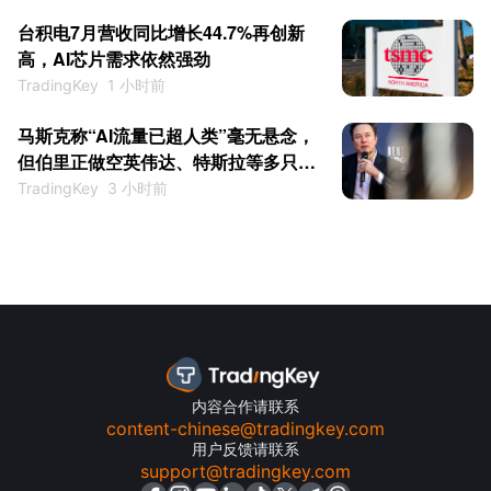
台积电7月营收同比增长44.7%再创新
高，AI芯片需求依然强劲
TradingKey
1 小时前
马斯克称“AI流量已超人类”毫无悬念，
但伯里正做空英伟达、特斯拉等多只AI
概念股
TradingKey
3 小时前
内容合作请联系
content-chinese@tradingkey.com
用户反馈请联系
support@tradingkey.com