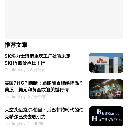
推荐文章
SK海力士澄清重庆工厂处置未定，
SKHY股价承压下行
TradingKey
18 分钟前
美国7月CPI前瞻：通胀能否继续降温？
美股、美元和黄金或迎关键行情
TradingKey
37 分钟前
大空头迈克尔·伯里：后巴菲特时代的伯
克希尔已失去吸引力
TradingKey
1 小时前