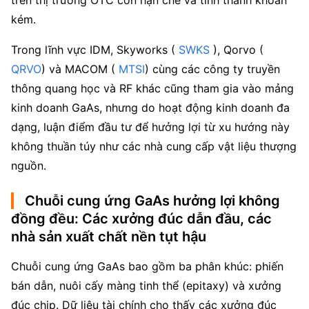
trên thị trường OTC còn hạn chế và tính thanh khoản 
kém.
Trong lĩnh vực IDM, Skyworks (
 SWKS
 ), Qorvo (
QRVO
) và MACOM (
 MTSI
) cùng các công ty truyền 
thông quang học và RF khác cũng tham gia vào mảng 
kinh doanh GaAs, nhưng do hoạt động kinh doanh đa 
dạng, luận điểm đầu tư để hưởng lợi từ xu hướng này 
không thuần túy như các nhà cung cấp vật liệu thượng 
nguồn.
Chuỗi cung ứng GaAs hưởng lợi không
đồng đều: Các xưởng đúc dẫn đầu, các
nhà sản xuất chất nền tụt hậu
Chuỗi cung ứng GaAs bao gồm ba phân khúc: phiến 
bán dẫn, nuôi cấy màng tinh thể (epitaxy) và xưởng 
đúc chip. Dữ liệu tài chính cho thấy các xưởng đúc 