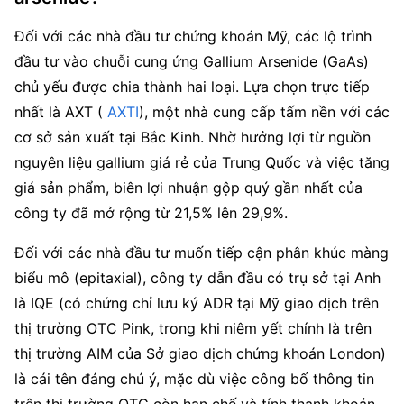
Đối với các nhà đầu tư chứng khoán Mỹ, các lộ trình 
đầu tư vào chuỗi cung ứng Gallium Arsenide (GaAs) 
chủ yếu được chia thành hai loại. Lựa chọn trực tiếp 
nhất là AXT (
 AXTI
), một nhà cung cấp tấm nền với các 
cơ sở sản xuất tại Bắc Kinh. Nhờ hưởng lợi từ nguồn 
nguyên liệu gallium giá rẻ của Trung Quốc và việc tăng 
giá sản phẩm, biên lợi nhuận gộp quý gần nhất của 
công ty đã mở rộng từ 21,5% lên 29,9%.
Đối với các nhà đầu tư muốn tiếp cận phân khúc màng 
biểu mô (epitaxial), công ty dẫn đầu có trụ sở tại Anh 
là IQE (có chứng chỉ lưu ký ADR tại Mỹ giao dịch trên 
thị trường OTC Pink, trong khi niêm yết chính là trên 
thị trường AIM của Sở giao dịch chứng khoán London) 
là cái tên đáng chú ý, mặc dù việc công bố thông tin 