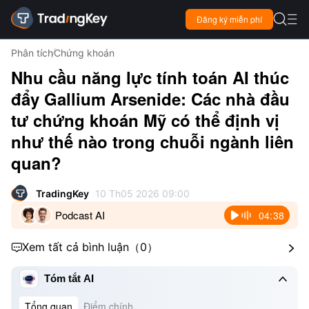

Đăng ký miễn phí

Phân tích
Chứng khoán
Nhu cầu năng lực tính toán AI thúc
đẩy Gallium Arsenide: Các nhà đầu
tư chứng khoán Mỹ có thể định vị
như thế nào trong chuỗi ngành liên
quan?
TradingKey
10 Th05 2026 09:00
Podcast AI
04:38
Xem tất cả bình luận
（
0
）



Tóm tắt AI
Tổng quan
Điểm chính