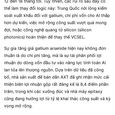
12 đến 18 tháng tới. Tuy nhiên, các rủi ro sau đây có 
thể làm thay đổi logic này: Trung Quốc nới lỏng kiểm 
soát xuất khẩu đối với gallium, chi phí vốn cho AI thấp 
hơn dự kiến, việc mở rộng công suất vượt quá mong 
đợi, hoặc công nghệ quang tử silicon (silicon 
photonics) hoàn thiện để thay thế VCSEL.
Sự gia tăng giá gallium arsenide hiện nay không đơn 
thuần là do chi phí tăng, mà là sự tái phân phối lợi 
nhuận do dòng vốn đầu tư vào năng lực tính toán AI 
lan tỏa lên thượng nguồn. Dựa trên dữ liệu đã công 
bố, nhà sản xuất đế bán dẫn AXT đã ghi nhận mức cải 
thiện biên lợi nhuận gộp rất đáng kể là 8,4 điểm phần 
trăm, trong khi các xưởng đúc và nhà máy epitaxy 
cũng đang hưởng lợi từ tỷ lệ khai thác công suất và kỳ 
vọng mở rộng.