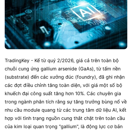
tháng tới, nhưng có rủi ro từ việc nới lỏng kiểm soát
xuất khẩu gallium, chi phí AI giảm, mở rộng công
suất vượt mong đợi hoặc công nghệ silicon
photonics thay thế VCSEL. AXT và IQE là các mã cổ
phiếu liên quan trực tiếp cho nhà đầu tư Mỹ.
TradingKey - Kể từ quý 2/2026, giá cả trên toàn bộ 
chuỗi cung ứng gallium arsenide (GaAs), từ tấm nền 
(substrate) đến các xưởng đúc (foundry), đã ghi nhận 
các đợt điều chỉnh tăng toàn diện, với giá một số bộ 
khuếch đại công suất tăng hơn 10%. Các chuyên gia 
trong ngành phân tích rằng sự tăng trưởng bùng nổ về 
nhu cầu module quang từ các trung tâm dữ liệu AI, kết 
hợp với tình trạng nguồn cung thắt chặt trên toàn cầu 
của kim loại quan trọng "gallium", là động lực cơ bản 