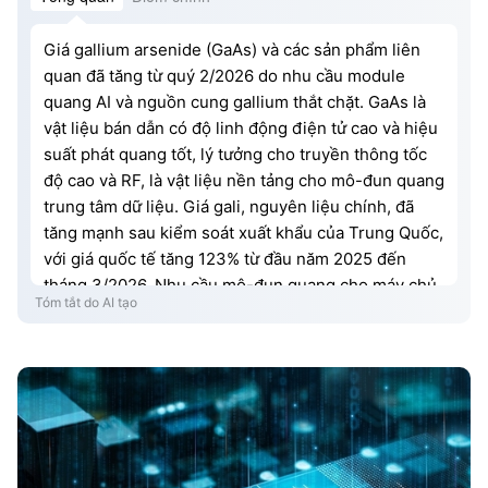
Giá gallium arsenide (GaAs) và các sản phẩm liên
quan đã tăng từ quý 2/2026 do nhu cầu module
quang AI và nguồn cung gallium thắt chặt. GaAs là
vật liệu bán dẫn có độ linh động điện tử cao và hiệu
suất phát quang tốt, lý tưởng cho truyền thông tốc
độ cao và RF, là vật liệu nền tảng cho mô-đun quang
trung tâm dữ liệu. Giá gali, nguyên liệu chính, đã
tăng mạnh sau kiểm soát xuất khẩu của Trung Quốc,
với giá quốc tế tăng 123% từ đầu năm 2025 đến
tháng 3/2026. Nhu cầu mô-đun quang cho máy chủ
Tóm tắt do AI tạo
AI 800G/1.6T tăng gấp nhiều lần, đẩy thị trường
GaAs vào trạng thái cân bằng thắt chặt dù tỷ lệ khai
thác công suất của các nhà sản xuất vẫn ổn định.
Các xưởng đúc chip và nhà cung cấp epitaxy hưởng
lợi nhờ rào cản kỹ thuật cao và gắn kết khách hàng,
trong khi phân khúc phiến bán dẫn đối mặt cạnh
tranh gay gắt hơn. Đà tăng giá dự kiến duy trì 12-18