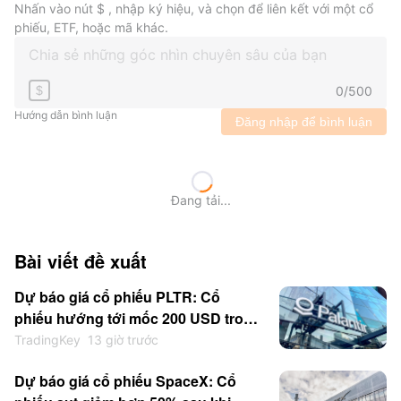
Nhấn vào nút $ , nhập ký hiệu, và chọn để liên kết với một cổ
phiếu, ETF, hoặc mã khác.
0
/
500
$
Hướng dẫn bình luận
Đăng nhập để bình luận
Đang tải...
Bài viết đề xuất
Dự báo giá cổ phiếu PLTR: Cổ
phiếu hướng tới mốc 200 USD trong
ngắn hạn sau khi kết quả kinh
TradingKey
13 giờ trước
doanh vượt kỳ vọng
Dự báo giá cổ phiếu SpaceX: Cổ