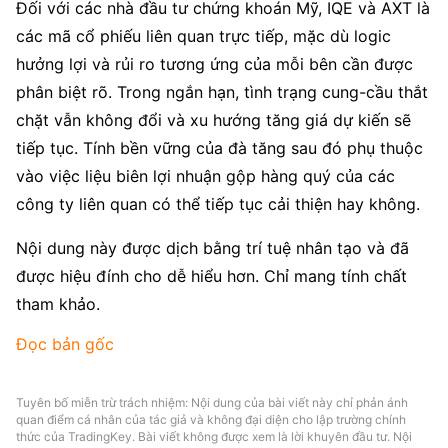
Đối với các nhà đầu tư chứng khoán Mỹ, IQE và AXT là 
các mã cổ phiếu liên quan trực tiếp, mặc dù logic 
hưởng lợi và rủi ro tương ứng của mỗi bên cần được 
phân biệt rõ. Trong ngắn hạn, tình trạng cung-cầu thắt 
chặt vẫn không đổi và xu hướng tăng giá dự kiến sẽ 
tiếp tục. Tính bền vững của đà tăng sau đó phụ thuộc 
vào việc liệu biên lợi nhuận gộp hàng quý của các 
công ty liên quan có thể tiếp tục cải thiện hay không.
Nội dung này được dịch bằng trí tuệ nhân tạo và đã 
được hiệu đính cho dễ hiểu hơn. Chỉ mang tính chất 
tham khảo.
Đọc bản gốc
Tuyên bố miễn trừ trách nhiệm: Nội dung của bài viết này chỉ phản ánh
quan điểm cá nhân của tác giả và không đại diện cho lập trường chính
thức của TradingKey. Bài viết không được xem là lời khuyên đầu tư. Nội