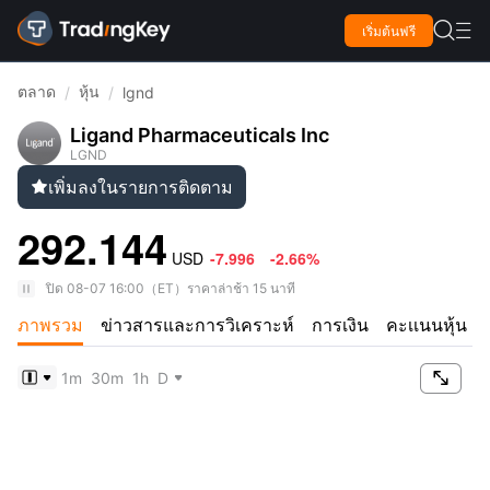

เริ่มต้นฟรี

ตลาด
หุ้น
/
/
lgnd
Ligand Pharmaceuticals Inc
LGND
เพิ่มลงในรายการติดตาม

292.144
USD
-7.996
-2.66%
ปิด
08-07 16:00
（
ET
）
ราคาล่าช้า 15 นาที
ภาพรวม
ข่าวสารและการวิเคราะห์
การเงิน
คะเเนนหุ้น

1m
30m
1h
D