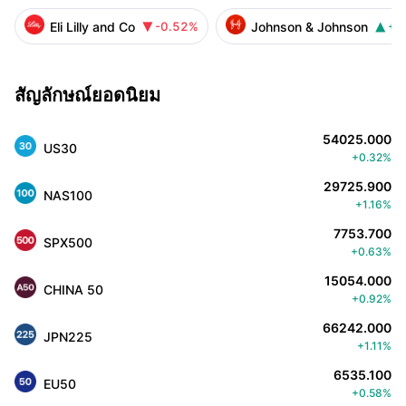
Eli Lilly and Co
Johnson & Johnson
-0.52%
+0


สัญลักษณ์ยอดนิยม
54025.000
US30
+0.32%
29725.900
NAS100
+1.16%
7753.700
SPX500
+0.63%
15054.000
CHINA 50
+0.92%
66242.000
JPN225
+1.11%
6535.100
EU50
+0.58%