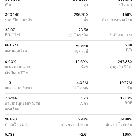
เปิด
สูง
ปริมาตร
300.140
286.700
1.59%
ราคาปิดก่อนหน้า
ต่ำ
อัตราการหมุนเวียน
38.07
23.58
--
P/E TTM
P/E ไดนามิก
เงินปันผล TTM
68.07M
5.68
ขาดทุน
P/B
ยอดหมุนเวียน
P/E คงที่
0.00%
12.60
%
247.380
ROA
ผลตอบแทนจาก
สูงสุดใน 52 ส.
เงินปันผล TTM
1.13
-4.03M
19.77M
อัตราส่วนปริมาณ
กําไรสุทธิ
หุ้น
7.6734
1.23
17.13
%
ROE
กําไรต่อหุ้นย้อนหลังสิบ
เบต้า
สองเดือน
98.890
5.96%
89.88
%
ต่ำสุดใน 52 ส.
ช่วงความผันผวน
อัตรากําไรขั้นต้น
5.78B
-2.61
1.95
%