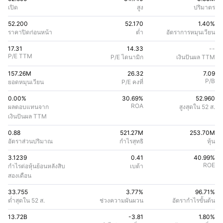
เปิด
สูง
ปริมาตร
52.200
52.170
1.40%
ราคาปิดก่อนหน้า
ต่ำ
อัตราการหมุนเวียน
17.31
14.33
--
P/E TTM
P/E ไดนามิก
เงินปันผล TTM
157.26M
26.32
7.09
P/B
ยอดหมุนเวียน
P/E คงที่
0.00%
30.69
%
52.960
ROA
ผลตอบแทนจาก
สูงสุดใน 52 ส.
เงินปันผล TTM
0.88
521.27M
253.70M
อัตราส่วนปริมาณ
กําไรสุทธิ
หุ้น
3.1239
0.41
40.99
%
ROE
กําไรต่อหุ้นย้อนหลังสิบ
เบต้า
สองเดือน
33.755
3.77%
96.71
%
ต่ำสุดใน 52 ส.
ช่วงความผันผวน
อัตรากําไรขั้นต้น
13.72B
-3.81
1.80
%