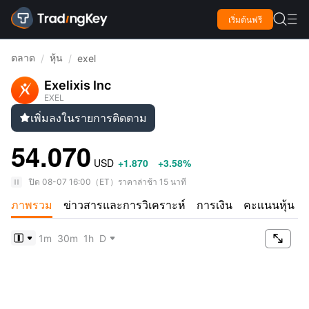

เริ่มต้นฟรี

ตลาด
หุ้น
/
/
exel
Exelixis Inc
EXEL
เพิ่มลงในรายการติดตาม

54.070
USD
+1.870
+3.58%
ปิด
08-07 16:00
（
ET
）
ราคาล่าช้า 15 นาที
ภาพรวม
ข่าวสารและการวิเคราะห์
การเงิน
คะเเนนหุ้น

1m
30m
1h
D