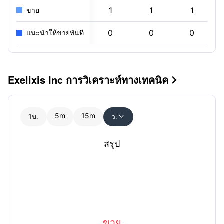
1
1
1
ขาย
0
0
0
แนะนำให้ขายทันที
Exelixis Inc การวิเคราะห์ทางเทคนิค

5m
15m
1น.
ว.

สรุป
ขาย