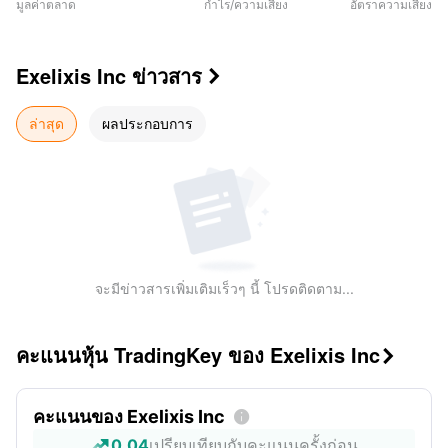
มูลค่าตลาด
กำไร/ความเสี่ยง
อัตราความเสี่ยง
Exelixis Inc
ข่าวสาร

ล่าสุด
ผลประกอบการ
จะมีข่าวสารเพิ่มเติมเร็วๆ นี้ โปรดติดตาม...
คะแนนหุ้น TradingKey ของ Exelixis Inc

คะแนนของ Exelixis Inc

0.04
เปรียบเทียบกับคะแนนครั้งก่อน