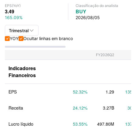
EPS
(YoY)
Classificação do analista
3.49
BUY
165.09%
2026/08/05

Trimestral
YOY
Ocultar linhas em branco


Trimestral+Anual
Trimestral
FY2026Q2
Anual
Indicadores 
Financeiros
EPS
52.32
%
1.29
135.
Receita
24.12
%
3.27B
30.
Lucro líquido
53.55
%
497.80M
137.