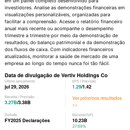
em um painel completo desenvolvido para
investidores. Analise as demonstrações financeiras em
visualizações personalizáveis, organizadas para
facilitar a compreensão. Acesse o relatório financeiro
anual mais recente ou acompanhe o desempenho
trimestre a trimestre por meio da demonstração de
resultados, do balanço patrimonial e da demonstração
dos fluxos de caixa. Com indicadores financeiros
atualizados, monitorar a saúde de mercado de uma
empresa ao longo do tempo nunca foi tão fácil.
Data de divulgação de Vertiv Holdings Co
Último lançamento
EPS
/
Previsão
jul 29, 2026
1.29
/
1.42
Receita
/
Previsão
Ver próximos resultados
3.27B
/
3.38B
>>
Período
Receita
(YoY)
FY2025
Declarações
10.23B
27.69%