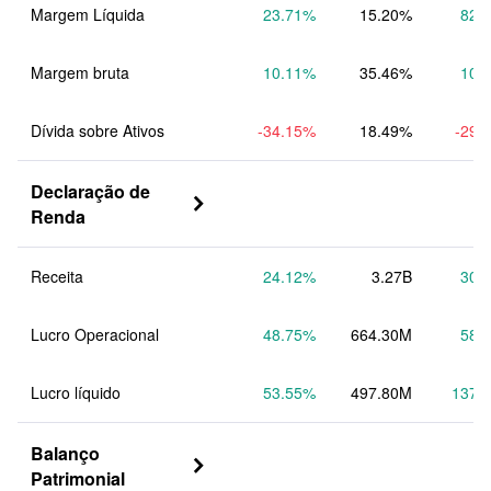
Margem Líquida
23.71
%
15.20%
82.
Margem bruta
10.11
%
35.46%
10.
Dívida sobre Ativos
-34.15
%
18.49%
-29.
Declaração de 

Renda
Receita
24.12
%
3.27B
30.
Lucro Operacional
48.75
%
664.30M
58.
Lucro líquido
53.55
%
497.80M
137.
Balanço 

Patrimonial