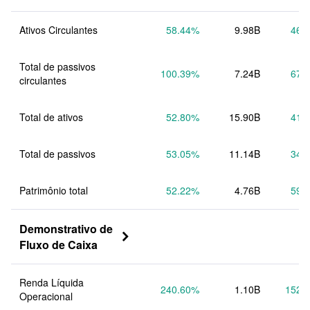
Ativos Circulantes
58.44
%
9.98B
46.
Total de passivos 
100.39
%
7.24B
67.
circulantes
Total de ativos
52.80
%
15.90B
41.
Total de passivos
53.05
%
11.14B
34.
Patrimônio total
52.22
%
4.76B
59.
Demonstrativo de 

Fluxo de Caixa
Renda Líquida 
240.60
%
1.10B
152.
Operacional