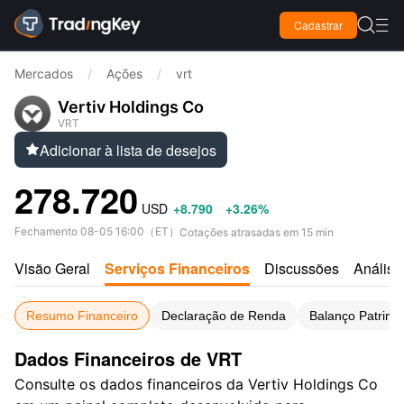

Cadastrar

Mercados
/
Ações
/
vrt
Vertiv Holdings Co
VRT
Adicionar à lista de desejos

278.720
USD
+8.790
+3.26%
Fechamento
08-05 16:00
（
ET
）
Cotações atrasadas em 15 min
Visão Geral
Serviços Financeiros
Discussões
Análise
Resumo Financeiro
Declaração de Renda
Balanço Patrimo
Dados Financeiros de VRT
Consulte os dados financeiros da Vertiv Holdings Co