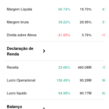
Margem Líquida
60.74
%
19.70%
47.
Margem bruta
39.22
%
29.95%
31.
Dívida sobre Ativos
-31.65
%
3.76%
-19.
Declaração de 

Renda
Receita
23.66
%
460.08M
15.
Lucro Operacional
126.49
%
90.29M
96.
Lucro líquido
94.99
%
90.77M
62.
Balanço 