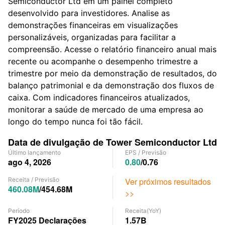
Semiconductor Ltd em um painel completo
desenvolvido para investidores. Analise as
demonstrações financeiras em visualizações
personalizáveis, organizadas para facilitar a
compreensão. Acesse o relatório financeiro anual mais
recente ou acompanhe o desempenho trimestre a
trimestre por meio da demonstração de resultados, do
balanço patrimonial e da demonstração dos fluxos de
caixa. Com indicadores financeiros atualizados,
monitorar a saúde de mercado de uma empresa ao
longo do tempo nunca foi tão fácil.
Data de divulgação de Tower Semiconductor Ltd
Último lançamento
EPS
/
Previsão
ago 4, 2026
0.80
/
0.76
Receita
/
Previsão
Ver próximos resultados
460.08M
/
454.68M
>>
Período
Receita
(YoY)
FY2025
Declarações
1.57B