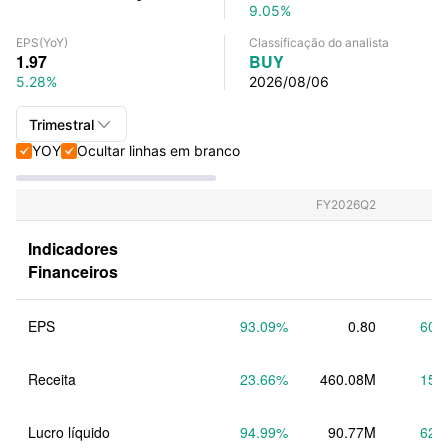
9.05%
EPS
(YoY)
Classificação do analista
1.97
BUY
5.28%
2026/08/06

Trimestral
YOY
Ocultar linhas em branco


Trimestral+Anual
Trimestral
FY2026Q2
Anual
Indicadores 
Financeiros
EPS
93.09
%
0.80
60.
Receita
23.66
%
460.08M
15.
Lucro líquido
94.99
%
90.77M
62.