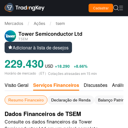

Cadastrar

Mercados
/
Ações
/
tsem
Tower Semiconductor Ltd
TSEM
Adicionar à lista de desejos

229.430
USD
+18.290
+8.66%
Horário de mercado
（
ET
）
Cotações atrasadas em 15 min
Visão Geral
Serviços Financeiros
Discussões
Análise
Resumo Financeiro
Declaração de Renda
Balanço Patrimo
Dados Financeiros de TSEM
Consulte os dados financeiros da Tower