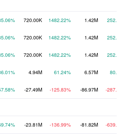
35.06
%
720.00K
1482.22
%
1.42M
252.81
%
8
35.06
%
720.00K
1482.22
%
1.42M
252.81
%
8
35.06
%
720.00K
1482.22
%
1.42M
252.81
%
8
36.01
%
4.94M
61.24
%
6.57M
80.90
%
57.58
%
-27.49M
-125.83
%
-86.97M
-287.45
%
-
69.74
%
-23.81M
-136.99
%
-81.82M
-639.78
%
-