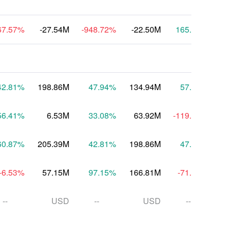
67.57
%
-27.54M
-948.72
%
-22.50M
165.22
%
42.81
%
198.86M
47.94
%
134.94M
57.70
%
1
56.41
%
6.53M
33.08
%
63.92M
-119.04
%
-
60.87
%
205.39M
42.81
%
198.86M
47.94
%
1
-6.53
%
57.15M
97.15
%
166.81M
-71.26
%
-
--
USD
--
USD
--