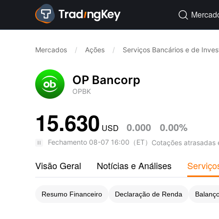
Mercad

Mercados
/
Ações
/
Serviços Bancários e de Inve
OP Bancorp
OPBK
15.630
0.000
0.00%
USD
Fechamento
08-07 16:00
（
ET
）
Cotações atrasadas 
Visão Geral
Notícias e Análises
Serviço
Resumo Financeiro
Declaração de Renda
Balanço