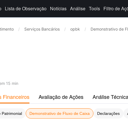
o
Lista de Observação
Notícias
Análise
Tools
Filtro de Aç
stimento
/
Serviços Bancários
/
opbk
/
Demonstrativo de F
em 15 min
s Financeiros
Avaliação de Ações
Análise Técnic
 Patrimonial
Demonstrativo de Fluxo de Caixa
Declarações