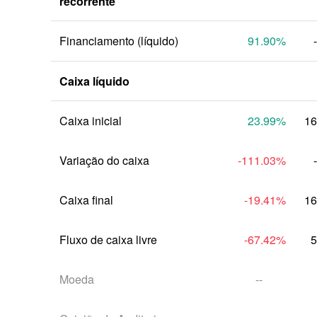
recorrente
Financiamento (líquido)
91.90
%
Caixa líquido
Caixa inicial
23.99
%
16
Variação do caixa
-111.03
%
Caixa final
-19.41
%
16
Fluxo de caixa livre
-67.42
%
5
Moeda
--