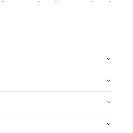
--
--
--
--
--



