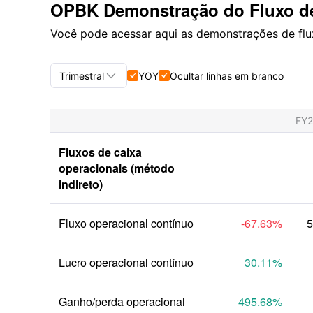
OPBK Demonstração do Fluxo d
Você pode acessar aqui as demonstrações de fluxo

Trimestral
YOY
Ocultar linhas em branco


Trimestral+Anual
FY
Trimestral
Fluxos de caixa 
Anual
operacionais (método 
indireto)
Fluxo operacional contínuo
-67.63
%
5
Lucro operacional contínuo
30.11
%
Ganho/perda operacional
495.68
%