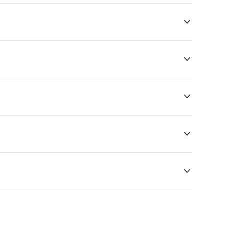




