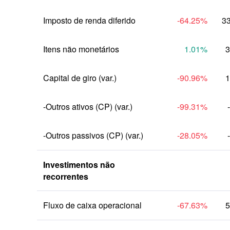
Imposto de renda diferido
-64.25
%
3
Itens não monetários
1.01
%
3
Capital de giro (var.)
-90.96
%
1
-Outros ativos (CP) (var.)
-99.31
%
-Outros passivos (CP) (var.)
-28.05
%
Investimentos não 
recorrentes
Fluxo de caixa operacional
-67.63
%
5