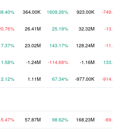
38.40
%
364.00K
1609.26
%
923.00K
-749.61
%
20.76
%
26.41M
25.19
%
32.32M
-13.60
%
7.37
%
23.02M
143.17
%
128.24M
-11.19
%
-
11.58
%
-1.24M
-114.68
%
-1.16M
133.91
%
2.12
%
1.11M
67.34
%
-977.00K
-914.95
%
-5.47
%
57.87M
98.62
%
168.23M
-69.05
%
-