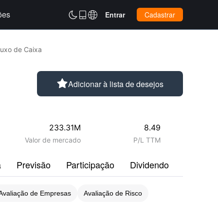
ões



Entrar
Cadastrar
luxo de Caixa

Adicionar à lista de desejos
233.31M
8.49
Valor de mercado
P/L TTM
a
Previsão
Participação
Dividendo
Perfil
Avaliação de Empresas
Avaliação de Risco