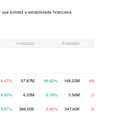
sua solidez e estabilidade financeira.
FY2025Q2
FY2025Q1
FY
-5.47
%
57.87M
98.62
%
168.23M
-69.05
%
-
16.50
%
6.33M
6.39
%
5.56M
-3.89
%
18.67
%
394.00K
-5.45
%
347.00K
-9.42
%
3