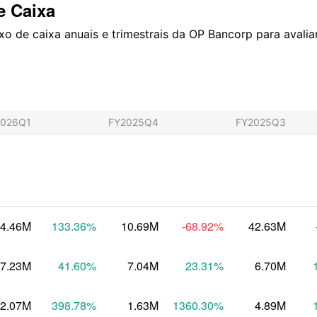
e Caixa
 de caixa anuais e trimestrais da OP Bancorp para avaliar 
2026Q1
FY2025Q4
FY2025Q3
4.46M
133.36
%
10.69M
-68.92
%
42.63M
7.23M
41.60
%
7.04M
23.31
%
6.70M
2.07M
398.78
%
1.63M
1360.30
%
4.89M