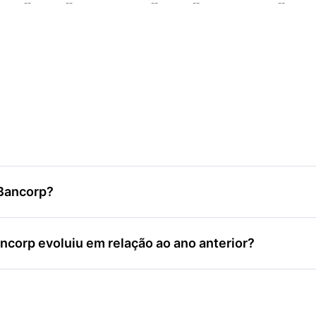
--
--
--
--
--
 Bancorp?
ncorp evoluiu em relação ao ano anterior?