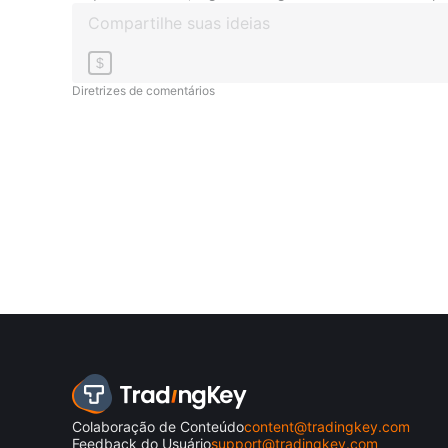
$
Diretrizes de comentários
Colaboração de Conteúdo
content@tradingkey.com
Feedback do Usuário
support@tradingkey.com