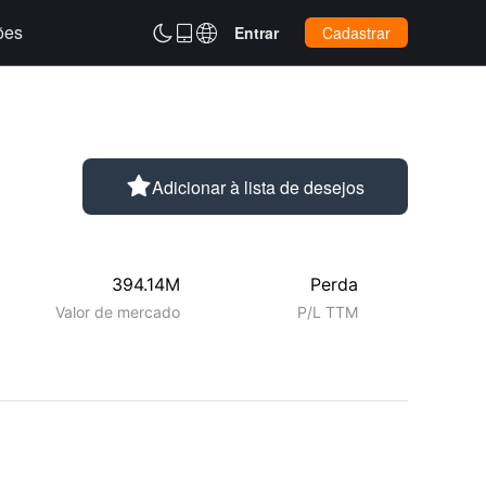
ões



Entrar
Cadastrar

Adicionar à lista de desejos
394.14M
Perda
Valor de mercado
P/L TTM