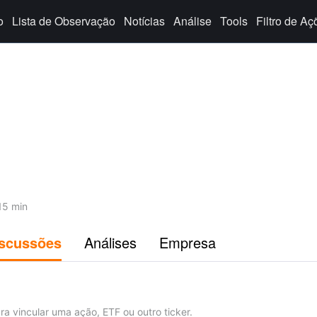
o
Lista de Observação
Notícias
Análise
Tools
Filtro de Aç
15 min
scussões
Análises
Empresa
ra vincular uma ação, ETF ou outro ticker.