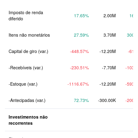
Imposto de renda 
17.65
%
2.00M
16.
diferido
Itens não monetários
27.59
%
3.70M
300.
Capital de giro (var.)
-448.57
%
-12.20M
-61.
-Recebíveis (var.)
-230.51
%
-7.70M
-103.
-Estoque (var.)
-1116.67
%
-12.20M
-593.
-Antecipadas (var.)
72.73
%
-300.00K
-200.
Investimentos não 
recorrentes