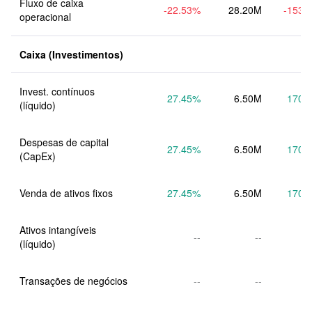
Fluxo de caixa 
-22.53
%
28.20M
-153.
operacional
Caixa (Investimentos)
Invest. contínuos 
27.45
%
6.50M
170.
(líquido)
Despesas de capital 
27.45
%
6.50M
170.
(CapEx)
Venda de ativos fixos
27.45
%
6.50M
170.
Ativos intangíveis 
--
--
(líquido)
Transações de negócios
--
--