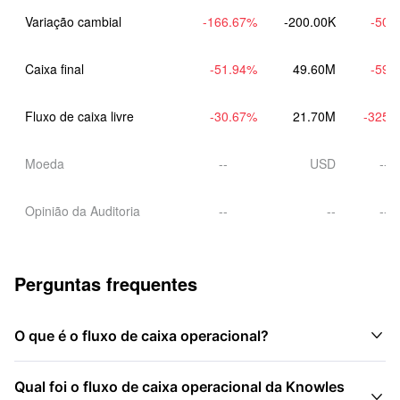
Variação cambial
-166.67
%
-200.00K
-50.
Caixa final
-51.94
%
49.60M
-59.
Fluxo de caixa livre
-30.67
%
21.70M
-325.
Moeda
--
USD
--
Opinião da Auditoria
--
--
--
Perguntas frequentes

O que é o fluxo de caixa operacional?
Qual foi o fluxo de caixa operacional da Knowles
