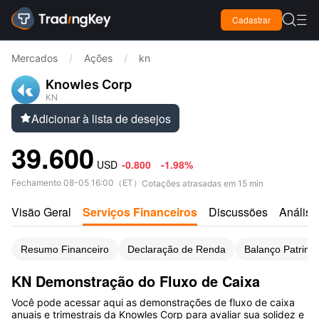

Cadastrar

Mercados
/
Ações
/
kn
Knowles Corp
KN
Adicionar à lista de desejos

39.600
USD
-0.800
-1.98%
Fechamento
08-05 16:00
（
ET
）
Cotações atrasadas em 15 min
Visão Geral
Serviços Financeiros
Discussões
Análise
Resumo Financeiro
Declaração de Renda
Balanço Patrimo
KN Demonstração do Fluxo de Caixa
Você pode acessar aqui as demonstrações de fluxo de caixa
anuais e trimestrais da Knowles Corp para avaliar sua solidez e