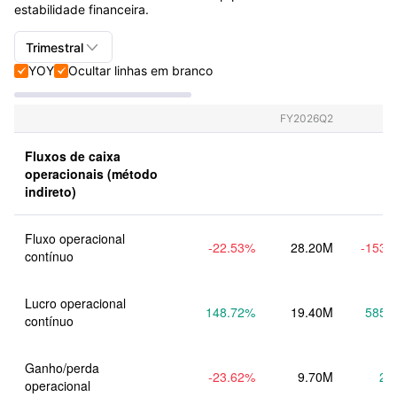
estabilidade financeira.

Trimestral
YOY
Ocultar linhas em branco


Trimestral+Anual
Trimestral
FY2026Q2
Anual
Fluxos de caixa 
operacionais (método 
indireto)
Fluxo operacional 
-22.53
%
28.20M
-153.
contínuo
Lucro operacional 
148.72
%
19.40M
585.
contínuo
Ganho/perda 
-23.62
%
9.70M
2.
operacional