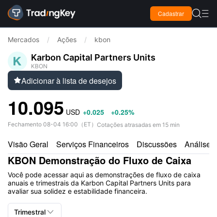

Cadastrar

Mercados
/
Ações
/
kbon
Karbon Capital Partners Units
KBON
Adicionar à lista de desejos

10.095
USD
+0.025
+0.25%
Fechamento
08-04 16:00
（
ET
）
Cotações atrasadas em 15 min
Visão Geral
Serviços Financeiros
Discussões
Análises
KBON Demonstração do Fluxo de Caixa
Você pode acessar aqui as demonstrações de fluxo de caixa
anuais e trimestrais da Karbon Capital Partners Units para
avaliar sua solidez e estabilidade financeira.

Trimestral