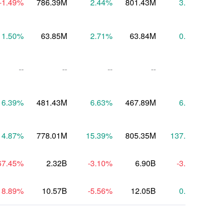
-1.49
%
786.39M
2.44
%
801.43M
3.74
%
8
1.50
%
63.85M
2.71
%
63.84M
0.10
%
--
--
--
--
--
6.39
%
481.43M
6.63
%
467.89M
6.45
%
4
4.87
%
778.01M
15.39
%
805.35M
137.58
%
67.45
%
2.32B
-3.10
%
6.90B
-3.08
%
18.89
%
10.57B
-5.56
%
12.05B
0.38
%