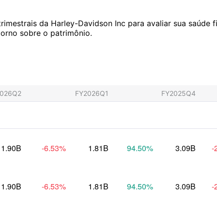
rimestrais da Harley-Davidson Inc para avaliar sua saúde fi
torno sobre o patrimônio.
2026Q2
FY2026Q1
FY2025Q4
1.90B
-6.53
%
1.81B
94.50
%
3.09B
-
1.90B
-6.53
%
1.81B
94.50
%
3.09B
-