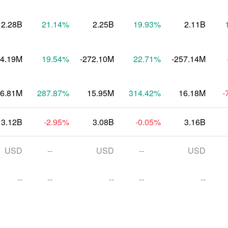
2.28B
21.14
%
2.25B
19.93
%
2.11B
74.19M
19.54
%
-272.10M
22.71
%
-257.14M
6.81M
287.87
%
15.95M
314.42
%
16.18M
-
3.12B
-2.95
%
3.08B
-0.05
%
3.16B
USD
--
USD
--
USD
--
--
--
--
--