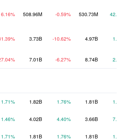
16.16
%
508.96M
-0.59
%
530.73M
42.80
%
6
31.39
%
3.73B
-10.62
%
4.97B
1.44
%
27.04
%
7.01B
-6.27
%
8.74B
2.33
%
1.71
%
1.82B
1.76
%
1.81B
1.97
%
11.46
%
4.02B
4.40
%
3.66B
7.97
%
1.71
%
1.81B
1.76
%
1.81B
1.97
%