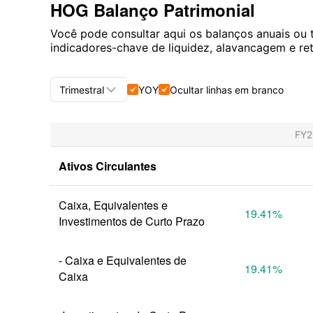
HOG Balanço Patrimonial
Você pode consultar aqui os balanços anuais ou t
indicadores-chave de liquidez, alavancagem e re

Trimestral
YOY
Ocultar linhas em branco


Trimestral+Anual
FY
Trimestral
Ativos Circulantes
Anual
Caixa, Equivalentes e 
19.41
%
Investimentos de Curto Prazo
- Caixa e Equivalentes de 
19.41
%
Caixa