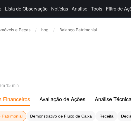
o
Lista de Observação
Notícias
Análise
Tools
Filtro de Aç
omóveis e Peças
/
hog
/
Balanço Patrimonial
em 15 min
s Financeiros
Avaliação de Ações
Análise Técnic
 Patrimonial
Demonstrativo de Fluxo de Caixa
Receita
Decl