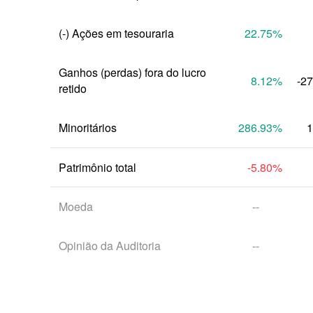
(-) Ações em tesouraria
22.75
%
Ganhos (perdas) fora do lucro 
8.12
%
-2
retido
Minoritários
286.93
%
1
Patrimônio total
-5.80
%
Moeda
--
Opinião da Auditoria
--