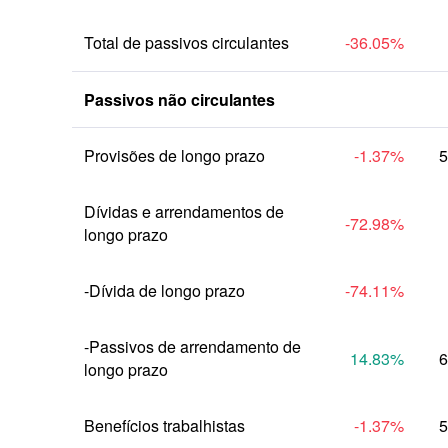
Total de passivos circulantes
-36.05
%
Passivos não circulantes
Provisões de longo prazo
-1.37
%
5
Dívidas e arrendamentos de 
-72.98
%
longo prazo
-Dívida de longo prazo
-74.11
%
-Passivos de arrendamento de 
14.83
%
6
longo prazo
Benefícios trabalhistas
-1.37
%
5