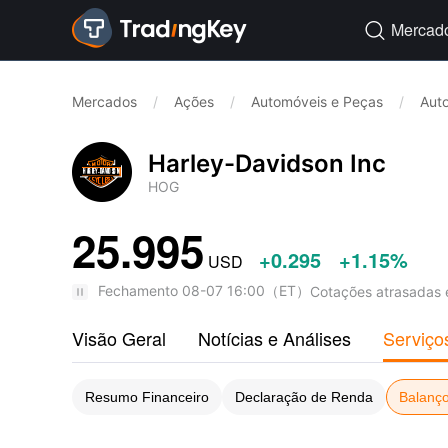
Mercad

Mercados
/
Ações
/
Automóveis e Peças
/
Aut
Harley-Davidson Inc
HOG
25.995
+0.295
+1.15%
USD
Fechamento
08-07 16:00
（
ET
）
Cotações atrasadas 
Visão Geral
Notícias e Análises
Serviço
Resumo Financeiro
Declaração de Renda
Balanço