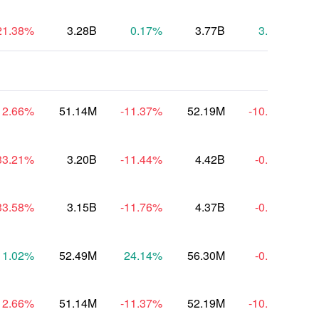
21.38
%
3.28B
0.17
%
3.77B
3.74
%
12.66
%
51.14M
-11.37
%
52.19M
-10.34
%
33.21
%
3.20B
-11.44
%
4.42B
-0.52
%
33.58
%
3.15B
-11.76
%
4.37B
-0.51
%
1.02
%
52.49M
24.14
%
56.30M
-0.87
%
12.66
%
51.14M
-11.37
%
52.19M
-10.34
%