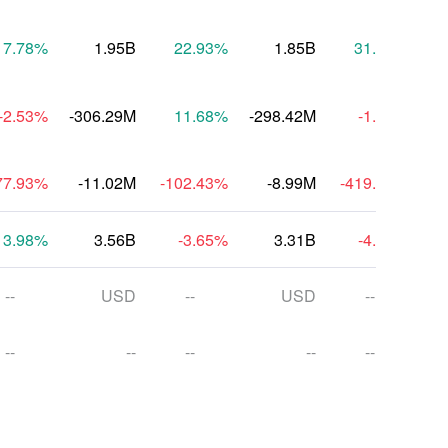
17.78
%
1.95B
22.93
%
1.85B
31.90
%
-2.53
%
-306.29M
11.68
%
-298.42M
-1.69
%
-3
77.93
%
-11.02M
-102.43
%
-8.99M
-419.20
%
3.98
%
3.56B
-3.65
%
3.31B
-4.87
%
--
USD
--
USD
--
--
--
--
--
--