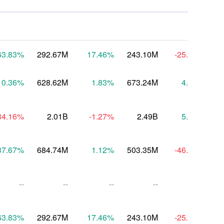
63.83
%
292.67M
17.46
%
243.10M
-25.81
%
1
0.36
%
628.62M
1.83
%
673.24M
4.72
%
6
34.16
%
2.01B
-1.27
%
2.49B
5.27
%
37.67
%
684.74M
1.12
%
503.35M
-46.90
%
4
--
--
--
--
--
63.83
%
292.67M
17.46
%
243.10M
-25.81
%
1