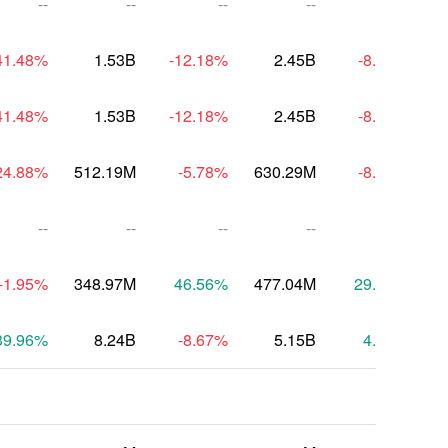
--
--
--
--
--
41.48
%
1.53B
-12.18
%
2.45B
-8.10
%
41.48
%
1.53B
-12.18
%
2.45B
-8.10
%
24.88
%
512.19M
-5.78
%
630.29M
-8.63
%
7
--
--
--
--
--
-1.95
%
348.97M
46.56
%
477.04M
29.23
%
4
39.96
%
8.24B
-8.67
%
5.15B
4.85
%