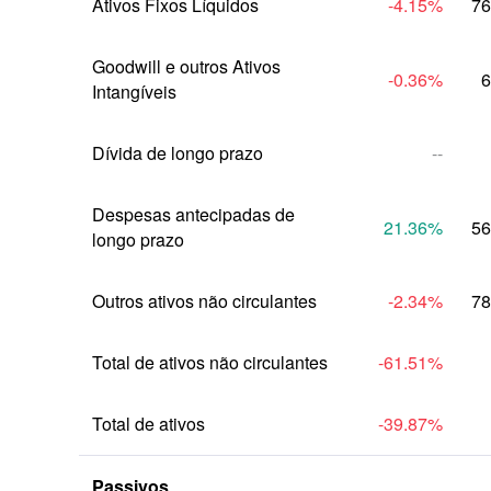
Ativos Fixos Líquidos
-4.15
%
76
Goodwill e outros Ativos 
-0.36
%
6
Intangíveis
Dívida de longo prazo
--
Despesas antecipadas de 
21.36
%
56
longo prazo
Outros ativos não circulantes
-2.34
%
78
Total de ativos não circulantes
-61.51
%
Total de ativos
-39.87
%
Passivos