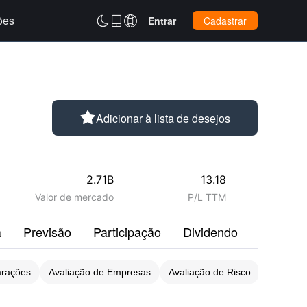
ões



Entrar
Cadastrar

Adicionar à lista de desejos
2.71B
13.18
Valor de mercado
P/L TTM
a
Previsão
Participação
Dividendo
Perfil
arações
Avaliação de Empresas
Avaliação de Risco