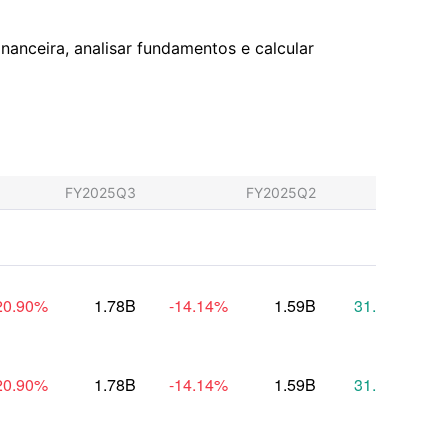
nanceira, analisar fundamentos e calcular
FY2025Q3
FY2025Q2
FY
20.90
%
1.78B
-14.14
%
1.59B
31.86
%
20.90
%
1.78B
-14.14
%
1.59B
31.86
%