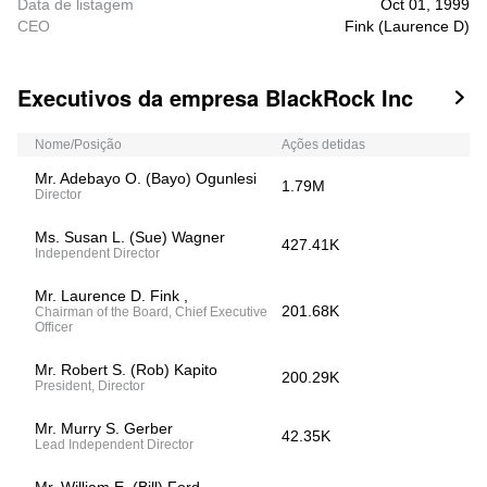
Data de listagem
Oct 01, 1999
CEO
Fink (Laurence D)
Executivos da empresa BlackRock Inc

Nome/Posição
Ações detidas
Mr. Adebayo O. (Bayo) Ogunlesi
1.79M
Director
Ms. Susan L. (Sue) Wagner
427.41K
Independent Director
Mr. Laurence D. Fink ,
201.68K
Chairman of the Board, Chief Executive
Officer
Mr. Robert S. (Rob) Kapito
200.29K
President, Director
Mr. Murry S. Gerber
42.35K
Lead Independent Director