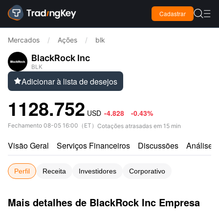

Cadastrar

Mercados
/
Ações
/
blk
BlackRock Inc
BLK
Adicionar à lista de desejos

1128.752
USD
-4.828
-0.43%
Fechamento
08-05 16:00
（
ET
）
Cotações atrasadas em 15 min
Visão Geral
Serviços Financeiros
Discussões
Análises
Perfil
Receita
Investidores
Corporativo
Mais detalhes de BlackRock Inc Empresa