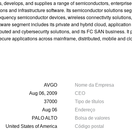
ns, develops, and supplies a range of semiconductors, enterpri
s and infrastructure software. Its semiconductor solutions segmen
o frequency semiconductor devices, wireless connectivity solution
software segment includes its private and hybrid cloud, applicati
buted and cybersecurity solutions, and its FC SAN business. It p
ure applications across mainframe, distributed, mobile and cl
AVGO
Nome da Empresa
Aug 06, 2009
CEO
37000
Tipo de títulos
Aug 06
Endereço
PALO ALTO
Bolsa de valores
United States of America
Código postal