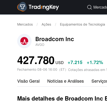
Mercad

Mercados
/
Ações
/
Equipamentos de Tecnologia
Broadcom Inc
AVGO
427.780
+7.215
+1.72%
USD
Fechamento
08-06 16:00
（
ET
）
Cotações atrasadas em 
Visão Geral
Notícias e Análises
Serviço
Mais detalhes de Broadcom Inc