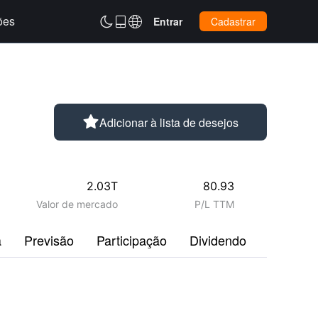
ões



Entrar
Cadastrar

Adicionar à lista de desejos
2.03T
80.93
Valor de mercado
P/L TTM
a
Previsão
Participação
Dividendo
Perfil