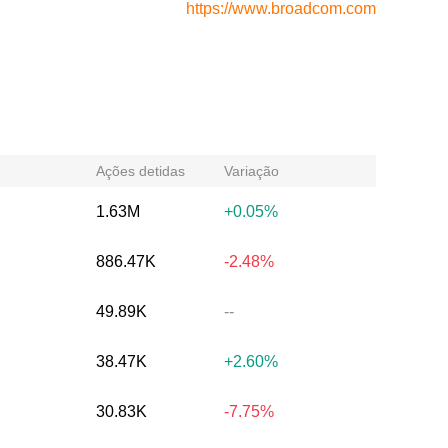
https://www.broadcom.com
Ações detidas
Variação
1.63M
+0.05%
886.47K
-2.48%
49.89K
--
38.47K
+2.60%
30.83K
-7.75%