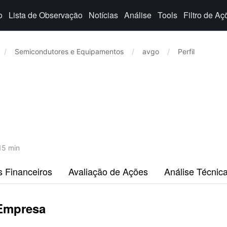
o
Lista de Observação
Notícias
Análise
Tools
Filtro de Aç
/
Semicondutores e Equipamentos
/
avgo
/
Perfil
15 min
s Financeiros
Avaliação de Ações
Análise Técnic
 Empresa