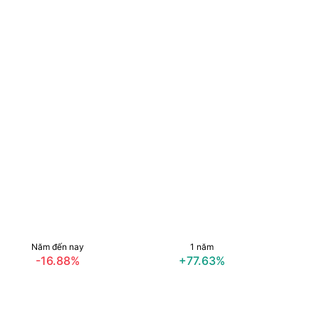
Năm đến nay
1 năm
-16.88%
+77.63%