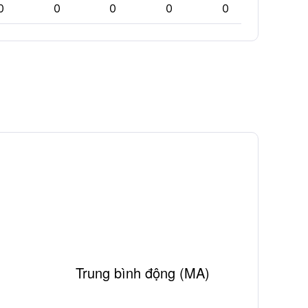
0
0
0
0
0
0
Trung bình động (MA)