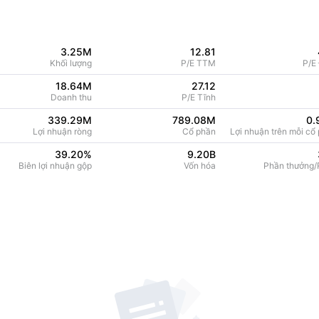
3.25M
12.81
Khối lượng
P/E TTM
P/E
18.64M
27.12
Doanh thu
P/E Tĩnh
339.29M
789.08M
0.
Lợi nhuận ròng
Cổ phần
Lợi nhuận trên mỗi cổ 
39.20
%
9.20B
Biên lợi nhuận gộp
Vốn hóa
Phần thưởng/R