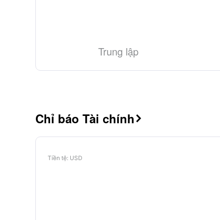
Trung lập
Chỉ báo Tài chính

Tiền tệ
: USD