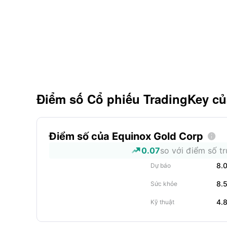
Điểm số Cổ phiếu TradingKey c
Điểm số của Equinox Gold Corp

0.07
so với điểm số t
8.
Dự báo
8.
Sức khỏe
4.
Kỹ thuật