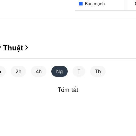
Bán mạnh
ỹ Thuật

h
2h
4h
Ng
T
Th
Tóm tắt