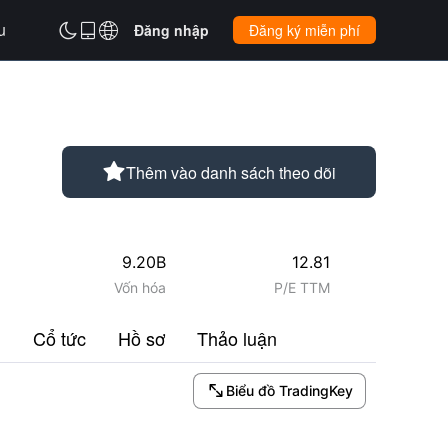
u



Đăng nhập
Đăng ký miễn phí

Thêm vào danh sách theo dõi
9.20B
12.81
Vốn hóa
P/E TTM
u
Cổ tức
Hồ sơ
Thảo luận

Biểu đồ TradingKey