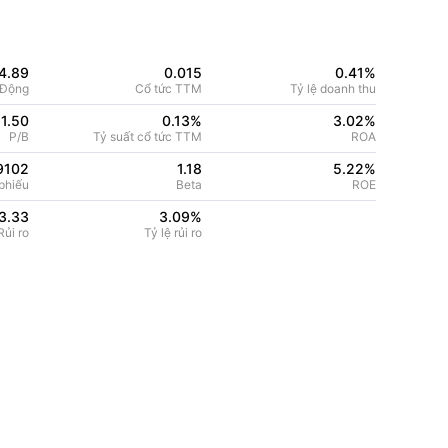
4.89
0.015
0.41%
 Động
Cổ tức TTM
Tỷ lệ doanh thu
1.50
0.13%
3.02
%
P/B
Tỷ suất cổ tức TTM
ROA
9102
1.18
5.22
%
phiếu
Beta
ROE
3.33
3.09
%
ủi ro
Tỷ lệ rủi ro