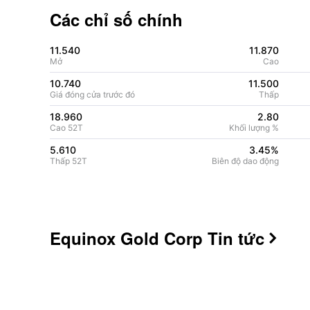
Các chỉ số chính
11.540
11.870
Mở
Cao
10.740
11.500
Giá đóng cửa trước đó
Thấp
18.960
2.80
Cao 52T
Khối lượng %
5.610
3.45%
Thấp 52T
Biên độ dao động
Equinox Gold Corp
Tin tức
