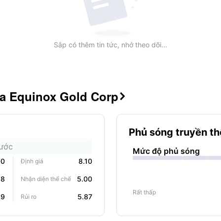
Sắp có thêm tin tức, nhớ theo dõi...
ủa Equinox Gold Corp

Phủ sóng truyền t
rước
Mức độ phủ sóng
00
8.10
Định giá
58
5.00
Nhận diện thể chế
Rất thấp
89
5.87
Rủi ro