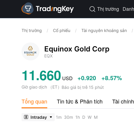
Thị trường
Danh 

Thị trường
/
Cổ phiếu
/
Tài nguyên khoáng sản
/
Equinox Gold Corp
EQX
11.660
+0.920
+8.57%
USD
Giờ giao dịch
（
ET
）
Báo giá bị trễ 15 phút
Tổng quan
Tin tức & Phân tích
Tài chính
Intraday
1m
30m
1h
D
W
M