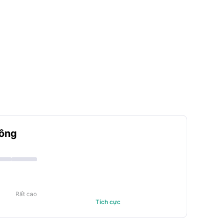
hông
Rất cao
Tích cực