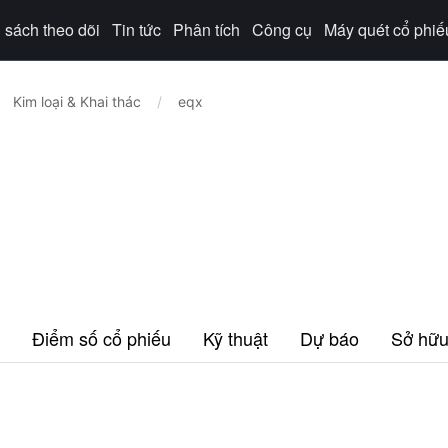
sách theo dõi
Tin tức
Phân tích
Công cụ
Máy quét cổ phiế
Kim loại & Khai thác
/
eqx
Điểm số cổ phiếu
Kỹ thuật
Dự báo
Sở hữ