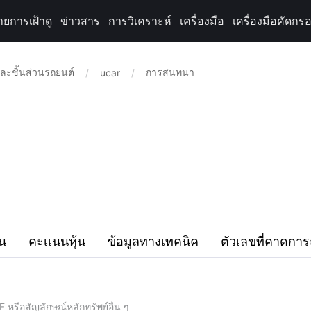
ายการเฝ้าดู
ข่าวสาร
การวิเคราะห์
เครื่องมือ
เครื่องมือคัดกรอ
ละชิ้นส่วนรถยนต์
การสนทนา
/
ucar
/
ิน
คะเเนนหุ้น
ข้อมูลทางเทคนิค
ตัวเลขที่คาดการ
F หรือสัญลักษณ์หลักทรัพย์อื่น ๆ