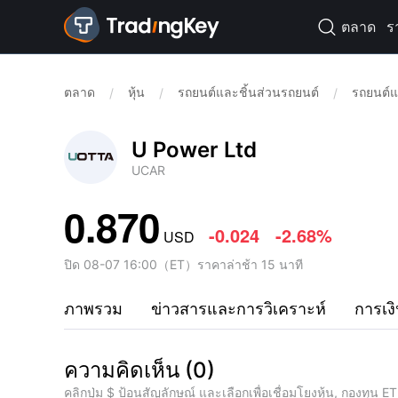
ตลาด
ร

ตลาด
หุ้น
รถยนต์และชิ้นส่วนรถยนต์
รถยนต์แ
/
/
/
U Power Ltd
UCAR
0.870
-0.024
-2.68%
USD
ปิด
08-07 16:00
（
ET
）
ราคาล่าช้า 15 นาที
ภาพรวม
ข่าวสารและการวิเคราะห์
การเง
ความคิดเห็น
(
0
)
คลิกปุ่ม $ ป้อนสัญลักษณ์ และเลือกเพื่อเชื่อมโยงหุ้น, กองทุน ET