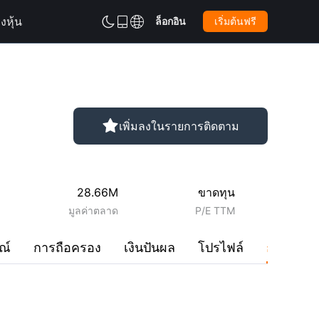
งหุ้น
ล็อกอิน
เริ่มต้นฟรี



เพิ่มลงในรายการติดตาม

28.66M
ขาดทุน
มูลค่าตลาด
P/E TTM
ณ์
การถือครอง
เงินปันผล
โปรไฟล์
การสนท