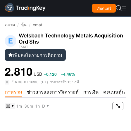

เริ่มต้นฟรี

ตลาด
หุ้น
/
/
emat
Welsbach Technology Metals Acquisition
Ord Shs
EMAT
เพิ่มลงในรายการติดตาม

2.810
USD
+0.120
+4.46%
ปิด
08-07 16:00
（
ET
）
ราคาล่าช้า 15 นาที
ภาพรวม
ข่าวสารและการวิเคราะห์
การเงิน
คะเเนนหุ้น

1m
30m
1h
D