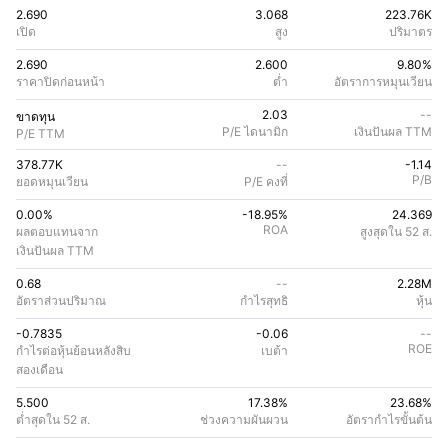
2.690
3.068
223.76K
เปิด
สูง
ปริมาตร
2.690
2.600
9.80%
ราคาปิดก่อนหน้า
ต่ำ
อัตราการหมุนเวียน
2.03
--
ขาดทุน
P/E ไดนามิก
เงินปันผล TTM
P/E TTM
378.77K
--
-1.14
P/B
ยอดหมุนเวียน
P/E คงที่
0.00%
-18.95
%
24.369
ROA
ผลตอบแทนจาก
สูงสุดใน 52 ส.
เงินปันผล TTM
0.68
--
2.28M
อัตราส่วนปริมาณ
กําไรสุทธิ
หุ้น
-0.7835
-0.06
--
ROE
กําไรต่อหุ้นย้อนหลังสิบ
เบต้า
สองเดือน
5.500
17.38%
23.68
%
ต่ำสุดใน 52 ส.
ช่วงความผันผวน
อัตรากําไรขั้นต้น