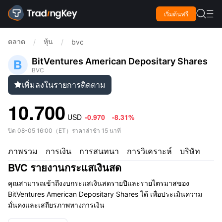

เริ่มต้นฟรี

ตลาด
หุ้น
/
/
bvc
BitVentures American Depositary Shares
BVC
เพิ่มลงในรายการติดตาม

10.700
USD
-0.970
-8.31%
ปิด
08-05 16:00
（
ET
）
ราคาล่าช้า 15 นาที
ภาพรวม
การเงิน
การสนทนา
การวิเคราะห์
บริษัท
BVC รายงานกระแสเงินสด
คุณสามารถเข้าถึงงบกระแสเงินสดรายปีและรายไตรมาสของ
BitVentures American Depositary Shares ได้ เพื่อประเมินความ
มั่นคงและเสถียรภาพทางการเงิน