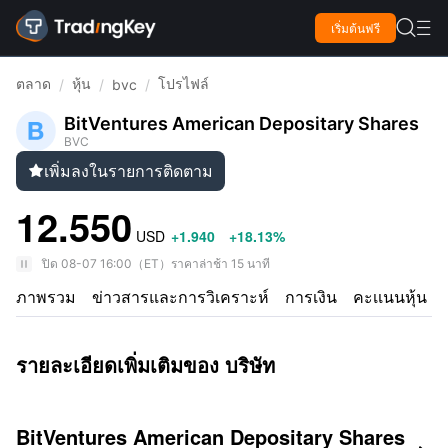

เริ่มต้นฟรี

ตลาด
หุ้น
โปรไฟล์
/
/
bvc
/
BitVentures American Depositary Shares
BVC
เพิ่มลงในรายการติดตาม

12.550
USD
+1.940
+18.13%
ปิด
08-07 16:00
（
ET
）
ราคาล่าช้า 15 นาที
ภาพรวม
ข่าวสารและการวิเคราะห์
การเงิน
คะเเนนหุ้น
รายละเอียดเพิ่มเติมของ บริษัท
BitVentures American Depositary Shares