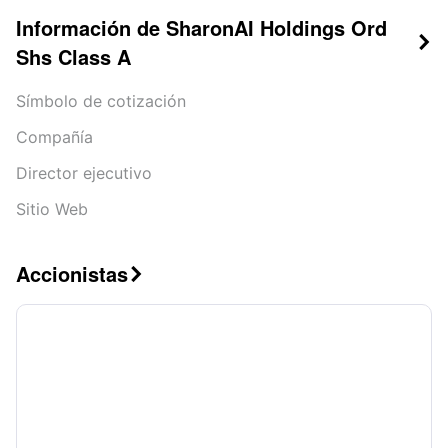
Información de SharonAI Holdings Ord

Shs Class A
Símbolo de cotización
Compañía
Director ejecutivo
Sitio Web
Accionistas
