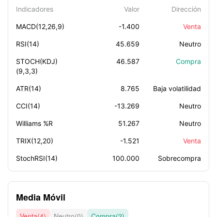
Indicadores
Valor
Dirección
MACD(12,26,9)
-1.400
Venta
RSI(14)
45.659
Neutro
STOCH(KDJ)
46.587
Compra
(9,3,3)
ATR(14)
8.765
Baja volatilidad
CCI(14)
-13.269
Neutro
Williams %R
51.267
Neutro
TRIX(12,20)
-1.521
Venta
StochRSI(14)
100.000
Sobrecompra
Media Móvil
Venta(4)
Neutro(0)
Compra(2)