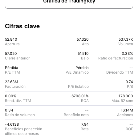
Gráfica de TradingKey
Cifras clave
52.840
57.320
537.37K
Apertura
Alto
Volumen
57.020
51.510
3.33%
Cierre anterior
Bajo
Ratio de facturación
Pérdida
Pérdida
--
P/E TTM
P/E Dinamico
Dividendo TTM
22.63M
--
9.74
Facturación
P/E Estatico
P/B
0.00%
-6708.01
%
178.000
Rend. div. TTM
ROA
Máx. 52 sem
0.34
--
16.14M
Ratio de volumen
Beneficio neto
Acciones
-4.6138
7.94
--
Beneficios por acción
Beta
ROE
últimos doce meses