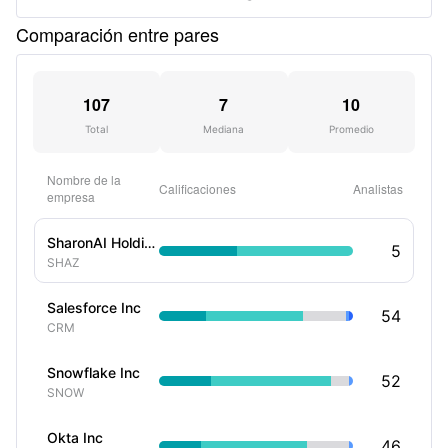
Comparación entre pares
107
7
10
Total
Mediana
Promedio
Nombre de la
Calificaciones
Analistas
empresa
SharonAI Holdings Ord Shs Class A
5
SHAZ
Salesforce Inc
54
CRM
Snowflake Inc
52
SNOW
Okta Inc
46