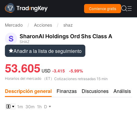

Comience gratis

Mercado
/
Acciones
/
shaz
SharonAI Holdings Ord Shs Class A
SHAZ
Añadir a la lista de seguimiento

53.605
USD
-3.415
-5.99%
Horarios del mercado
（
ET
）
Cotizaciones retrasadas 15 min
Descripción general
Finanzas
Discusiones
Análisis
1m
30m
1h
D