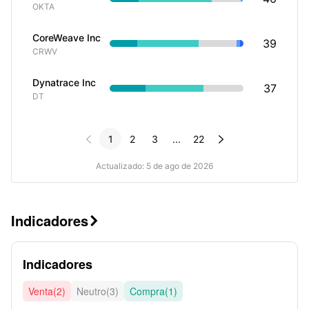
OKTA
CoreWeave Inc
39
CRWV
Dynatrace Inc
37
DT


1
2
3
...
22
Actualizado: 5 de ago de 2026
Indicadores

Indicadores
Venta(2)
Neutro(3)
Compra(1)