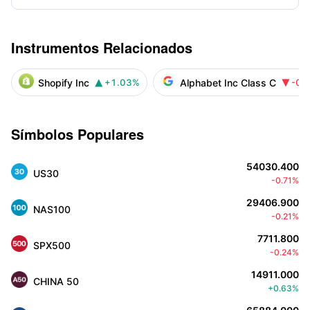
Instrumentos Relacionados
Shopify Inc
Alphabet Inc Class C
+1.03%
-0.


Símbolos Populares
54030.400
US30
-0.71%
29406.900
NAS100
-0.21%
7711.800
SPX500
-0.24%
14911.000
CHINA 50
+0.63%