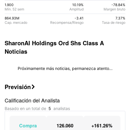
1.900
10.19%
-78.84
%
Mín. 52 sem
Amplitud
Margen bruto
864.93M
-3.41
7.37
%
Cap. mercado
Recompensa/Riesgo
Tasa de riesgo
SharonAI Holdings Ord Shs Class A
Noticias
Próximamente más noticias, permanezca atento...
Previsión

Calificación del Analista
Basado en un total de
5
analistas
Compra
126.060
+161.26%