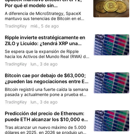
consolidación.
Por qué el modelo sin
apalancamiento es más alcista para
A diferencia de MicroStrategy, SpaceX
las perspectivas del mercado que
mantuvo sus tenencias de Bitcoin en el
MicroStrategy?
segundo trimestre, reduciendo la presión
TradingKey
mié., 5 de ago
de venta en el mercado.
Ripple invierte estratégicamente en
ZILO y Licuido: ¿tendrá XRP una
ruptura explosiva?
Se espera que la expansión de Ripple
hacia los Activos del Mundo Real (RWA) de
grado institucional mejore la liquidez y la
TradingKey
lun., 3 de ago
tasa de quema de su token nativo, XRP, a
largo plazo.
Bitcoin cae por debajo de $63,000;
¿pueden las negociaciones entre EE.
UU. e Irán revertir la tendencia
Bitcoin registró una fuerte caída la semana
bajista?
pasada y actualmente pone a prueba el
nivel de soporte a corto plazo de 62.000
TradingKey
lun., 3 de ago
dólares, con el resultado de las
negociaciones entre Estados Unidos e Irán
Predicción del precio de Ethereum:
perfilándose como un factor clave.
puede ETH alcanzar los $10,000 en
los próximos cinco años?
Tras alcanzar un nuevo máximo de 5.000
dólares en 2025, en 2026 se produjo un