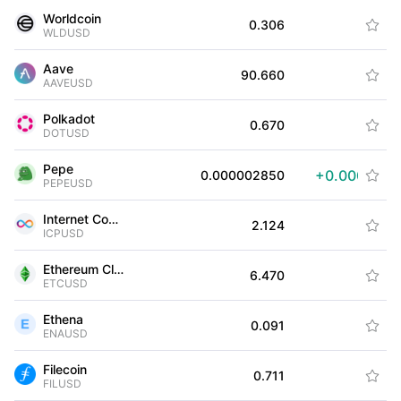
Worldcoin
+0.
0.306

WLDUSD
Aave
+1.
90.660

AAVEUSD
Polkadot
0.
0.670

DOTUSD
Pepe
+0.000000
0.000002850

PEPEUSD
Internet Computer
+0.
2.124

ICPUSD
Ethereum Classic
+0.
6.470

ETCUSD
Ethena
-0.
0.091

ENAUSD
Filecoin
+0.
0.711

FILUSD