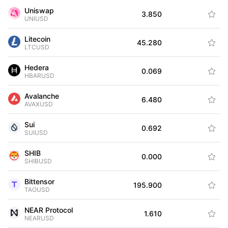
Uniswap
-0.
3.850

UNIUSD
Litecoin
+0.
45.280

LTCUSD
Hedera
+0.
0.069

HBARUSD
Avalanche
+0.
6.480

AVAXUSD
Sui
+0.
0.692

SUIUSD
SHIB
+0.
0.000

SHIBUSD
Bittensor
+2.
195.900

TAOUSD
NEAR Protocol
+0.
1.610

NEARUSD