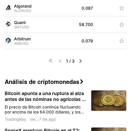
Algorand
-0.
0.087

ALGOUSD
Quant
-0.
58.700

QNTUSD
Arbitrum
+0.
0.079

ARBUSD




1
/
3
Análisis de criptomonedas

Bitcoin apunta a una ruptura al alza
antes de las nóminas no agrícolas de
julio de EE. UU.?
El precio de Bitcoin continúa fluctuando
por encima de los 64.000 dólares, y los
próximos datos de las nóminas no
TradingKey
vie., 7 de ago
agrícolas de julio se consideran la clave
para romper el actual estancamiento de
SpaceX mantuvo Bitcoin en el T2;