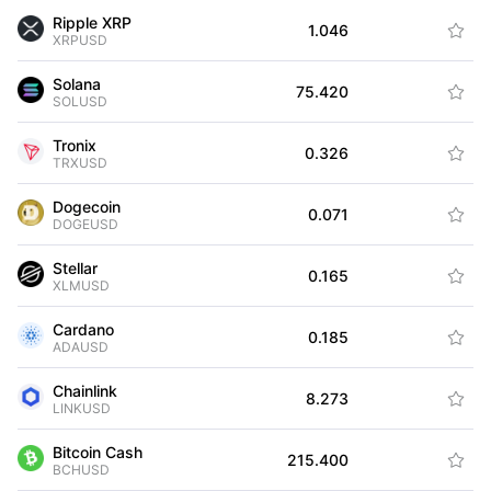
Ripple XRP
+0.
1.046

XRPUSD
Solana
+2.
75.420

SOLUSD
Tronix
+0.
0.326

TRXUSD
Dogecoin
+0.
0.071

DOGEUSD
Stellar
+0.
0.165

XLMUSD
Cardano
-0.
0.185

ADAUSD
Chainlink
+0.
8.273

LINKUSD
Bitcoin Cash
+1.
215.400

BCHUSD