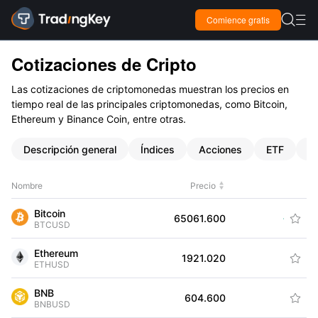

Comience gratis

Cotizaciones de Cripto
Las cotizaciones de criptomonedas muestran los precios en
tiempo real de las principales criptomonedas, como Bitcoin,
Ethereum y Binance Coin, entre otras.
Descripción general
Índices
Acciones
ETF
F
Nombre
Precio
Variaci
Bitcoin
+119.
65061.600

BTCUSD
Ethereum
+8.
1921.020

ETHUSD
BNB
+13.
604.600

BNBUSD