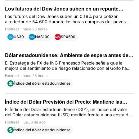
Los futuros del Dow Jones suben en un repunte
impulsado por la tecnología
Los futuros del Dow Jones suben un 0.19% para cotizar
alrededor de 54.600 durante las horas europeas del jueves.
Mientras tanto, los futuros del S&P 500 ganan un 0.09% para
Fxstreet
hace 23 horas
cotizar cerca de 7.760, mientras que los futuros del Nasdaq
US30
NAS100
SPX500
100 caen un 0.35%, cotizando cerca de 29.510
Dólar estadounidense: Ambiente de espera antes de
las nóminas – ING
El Estratega de FX de ING Francesco Pesole señala que la
mejora del sentimiento de riesgo relacionado con el Golfo ha
pesado ligeramente sobre el Dólar, pero las expectativas
Fxstreet
hace 23 horas
estables sobre las tasas de la Reserva Federal siguen
Índice del dólar estadounidense
prestando soporte.
Índice del Dólar Previsión del Precio: Mantiene las
ganancias por encima de 99.50, mientras persiste la
El Índice del Dólar estadounidense (DXY), un índice del valor
del Dólar estadounidense (USD) medido frente a una cesta de
tendencia bajista
seis divisas mundiales, actualmente cotiza cerca de 99.75 en
Fxstreet
jue., 6 de ago
las primeras horas de negociación europeas del jueves.
Índice del dólar estadounidense