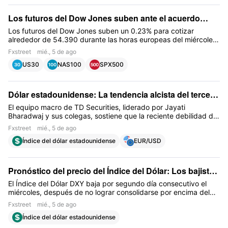
Los futuros del Dow Jones suben ante el acuerdo
esperado entre EE.UU. e Irán para reabrir Ormuz
Los futuros del Dow Jones suben un 0.23% para cotizar
alrededor de 54.390 durante las horas europeas del miércoles.
Mientras tanto, los futuros del S&P 500 ganan un 0.34% para
Fxstreet
mié., 5 de ago
cotizar cerca de 7.790, mientras que los futuros del Nasdaq
US30
NAS100
SPX500
100 avanzan un 0.14%, cotizando cerca de 29.900.
Dólar estadounidense: La tendencia alcista del tercer
trimestre se mantiene intacta – TD Securities
El equipo macro de TD Securities, liderado por Jayati
Bharadwaj y sus colegas, sostiene que la reciente debilidad del
Dólar tras el FOMC de julio es un retroceso de corta duración
Fxstreet
mié., 5 de ago
dentro de una tendencia alcista más amplia del USD en el
Índice del dólar estadounidense
EUR/USD
tercer trimestre de 2026
Pronóstico del precio del Índice del Dólar: Los bajistas
apuntan a mínimos de dos meses alrededor de 99.40
El Índice del Dólar DXY baja por segundo día consecutivo el
miércoles, después de no lograr consolidarse por encima del
nivel de 100.00 el lunes.
Fxstreet
mié., 5 de ago
Índice del dólar estadounidense