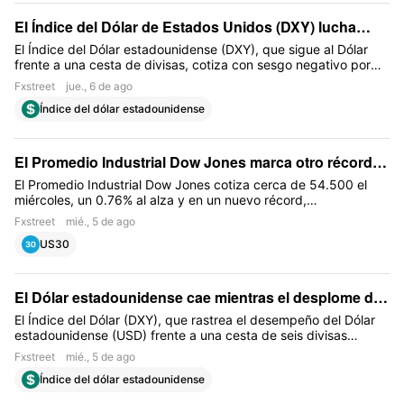
El Índice del Dólar de Estados Unidos (DXY) lucha
cerca de 99.65 y se mantiene próximo a un mínimo de
El Índice del Dólar estadounidense (DXY), que sigue al Dólar
frente a una cesta de divisas, cotiza con sesgo negativo por
varias semanas
tercer día consecutivo y ronda la región de 99.65 durante la
Fxstreet
jue., 6 de ago
sesión asiática del jueves
Índice del dólar estadounidense
El Promedio Industrial Dow Jones marca otro récord
en los términos de Teherán
El Promedio Industrial Dow Jones cotiza cerca de 54.500 el
miércoles, un 0.76% al alza y en un nuevo récord,
aproximadamente 1.400 puntos por encima del máximo que
Fxstreet
mié., 5 de ago
marcó a principios de julio. La demanda se apoya en la
US30
reapertura del Estrecho de Ormuz en cuestión de días,
después de que Washington cancelara una nueva ronda de
ataques y apuntara a conversaciones
El Dólar estadounidense cae mientras el desplome del
ADP compensa la fortaleza de los servicios
El Índice del Dólar (DXY), que rastrea el desempeño del Dólar
estadounidense (USD) frente a una cesta de seis divisas
principales, cotiza modestamente a la baja cerca de 99.80 el
Fxstreet
mié., 5 de ago
miércoles, perdiendo alrededor de un 0.15% tras una tanda de
Índice del dólar estadounidense
datos de Estados Unidos (EE.UU.) con tintes de estanflación.