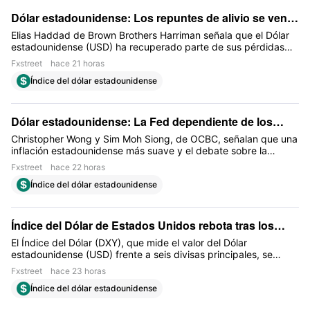
Dólar estadounidense: Los repuntes de alivio se ven
superficiales – BBH
Elias Haddad de Brown Brothers Harriman señala que el Dólar
estadounidense (USD) ha recuperado parte de sus pérdidas
recientes a medida que se alivian las preocupaciones sobre la
Fxstreet
hace 21 horas
credibilidad de la Reserva Federal (Fed), pero ve un margen
Índice del dólar estadounidense
limitado para un rebote sostenido
Dólar estadounidense: La Fed dependiente de los
datos mantiene limitada la subida – OCBC
Christopher Wong y Sim Moh Siong, de OCBC, señalan que una
inflación estadounidense más suave y el debate sobre la
función de reacción de la Fed han erosionado el impulso alcista
Fxstreet
hace 22 horas
del Dólar estadounidense, incluso cuando la Fed sigue
Índice del dólar estadounidense
dependiendo de los datos. Los próximos datos de empleo de
EE.UU. se consideran críticos para la dirección de la política
monetaria
Índice del Dólar de Estados Unidos rebota tras los
ataques aéreos israelíes, solicitudes de subsidio por
El Índice del Dólar (DXY), que mide el valor del Dólar
estadounidense (USD) frente a seis divisas principales, se
desempleo en el punto de mira
mantiene en ganancias tras dos días de pérdidas y cotiza
Fxstreet
hace 23 horas
alrededor de 99.80 durante la sesión europea del jueves
Índice del dólar estadounidense