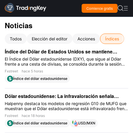

Comience gratis

Noticias
Todos
Elección del editor
Acciones
Índices
I
Índice del Dólar de Estados Unidos se mantiene
estable cerca de 100.00 mientras los alcistas esperan
El Índice del Dólar estadounidense (DXY), que sigue al Dólar
frente a una cesta de divisas, se consolida durante la sesión
el NFP de EE.UU. en medio de los riesgos de Irán
asiática del viernes mientras los operadores esperan con
Fxstreet
hace 5 horas
interés la publicación de los datos mensuales de empleo de
Índice del dólar estadounidense
EE.UU. muy seguidos.
Dólar estadounidense: La infravaloración señala
riesgos a la baja – MUFG
Halpenny destaca los modelos de regresión G10 de MUFG que
muestran que el Dólar estadounidense está infravalorado frente
a la mayoría de sus pares, lo que implica primas de riesgo
Fxstreet
hace 18 horas
vinculadas al conflicto en Oriente Medio, las preocupaciones
Índice del dólar estadounidense
USD/MXN
por la inflación y la interferencia política en la Reserva Federal