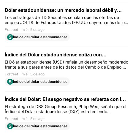
Dólar estadounidense: un mercado laboral débil y
unas perspectivas de servicios más firmes – TD
Los estrategas de TD Securities señalan que las ofertas de
empleo JOLTS de Estados Unidos (EE.UU.) cayeron más de lo
Securities
esperado en junio, aunque siguen elevadas frente a los
Fxstreet
mié., 5 de ago
indicadores privados. También esperan que el Índice de
Índice del dólar estadounidense
Servicios ISM de Estados Unidos (EE.UU.) suba en julio,
proyectando 55.0 frente al 54.0 de junio y un consenso de
54.5
Índice del Dólar estadounidense cotiza con
moderación por debajo de 100.00 antes de los datos
El Dólar estadounidense (USD) refleja un desempeño moderado
frente a sus pares antes de los datos del Cambio de Empleo de
de EE.UU.
ADP y del Índice de Gestores de Compras (PMI) de Servicios
Fxstreet
mié., 5 de ago
del ISM de Estados Unidos (EE.UU.) para julio, que se
Índice del dólar estadounidense
publicarán durante la sesión americana
Índice del Dólar: El sesgo negativo se refuerza con los
vientos en contra de la política monetaria – DBS
El estratega de DBS Group Research, Philip Wee, señala que el
Índice del Dólar estadounidense (DXY) está teniendo
dificultades para recuperar el nivel de 100, y que las divisas
Fxstreet
mié., 5 de ago
europeas reflejan mejor la debilidad subyacente del Dólar una
Índice del dólar estadounidense
vez que se excluye la volatilidad del Yen japonés (JPY)