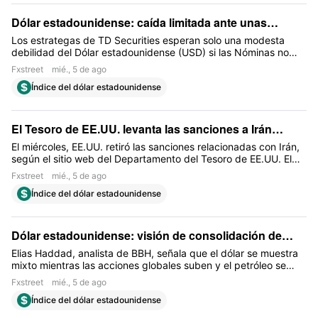
Dólar estadounidense: caída limitada ante unas
nóminas más débiles – TD Securities
Los estrategas de TD Securities esperan solo una modesta
debilidad del Dólar estadounidense (USD) si las Nóminas no
Agrícolas de julio o la tasa de desempleo decepcionan.
Fxstreet
mié., 5 de ago
Índice del dólar estadounidense
El Tesoro de EE.UU. levanta las sanciones a Irán
mientras las esperanzas de un acuerdo ganan impulso
El miércoles, EE.UU. retiró las sanciones relacionadas con Irán,
según el sitio web del Departamento del Tesoro de EE.UU. El
Tesoro de EE.UU. levantó las sanciones impuestas a dos
Fxstreet
mié., 5 de ago
aeronaves vinculadas al IRGC y a tres aerolíneas
Índice del dólar estadounidense
Dólar estadounidense: visión de consolidación de
cara al ISM y las nóminas – BBH
Elias Haddad, analista de BBH, señala que el dólar se muestra
mixto mientras las acciones globales suben y el petróleo se
estabiliza. Haddad sostiene que el rally del USD desde mayo
Fxstreet
mié., 5 de ago
probablemente ha terminado, y que se espera que el Índice del
Índice del dólar estadounidense
Dólar estadounidense (DXY) consolide en un rango de 96.00–
100.00