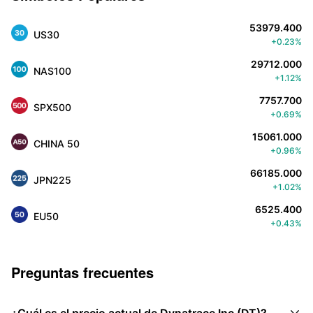
53979.400
US30
+0.23%
29712.000
NAS100
+1.12%
7757.700
SPX500
+0.69%
15061.000
CHINA 50
+0.96%
66185.000
JPN225
+1.02%
6525.400
EU50
+0.43%
Preguntas frecuentes
