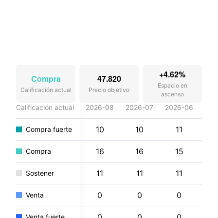
+4.62%
Compra
47.820
Espacio en
Calificación actual
Precio objetivo
ascenso
Calificación actual
2026-08
2026-07
2026-06
202
10
10
11
Compra fuerte
16
16
15
Compra
11
11
11
Sostener
0
0
0
Venta
0
0
0
Venta fuerte