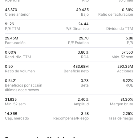
Apertura
Alto
Volumen
48.870
49.435
0.39%
Cierre anterior
Bajo
Ratio de facturación
91.26
24.44
--
P/E TTM
P/E Dinamico
Dividendo TTM
29.45M
29.70
5.86
Facturación
P/E Estatico
P/B
0.00%
3.80
%
57.550
Rend. div. TTM
ROA
Máx. 52 sem
0.50
483.68M
290.35M
Ratio de volumen
Beneficio neto
Acciones
0.5421
0.73
6.22
%
Beneficios por acción
Beta
ROE
últimos doce meses
31.635
2.40%
81.30
%
Mín. 52 sem
Amplitud
Margen bruto
14.36B
3.58
2.25
%
Cap. mercado
Recompensa/Riesgo
Tasa de riesgo