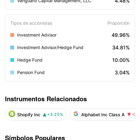
4.48%
Vanguard Capital Management, LLC
Tipos de accionistas
Proporción
49.96%
Investment Advisor
34.81%
Investment Advisor/Hedge Fund
10.00%
Hedge Fund
3.04%
Pension Fund
Instrumentos Relacionados
Shopify Inc
Alphabet Inc Class A
+3.25%
-0.


Símbolos Populares