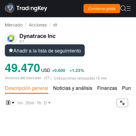

Comience gratis

Mercado
/
Acciones
/
dt
Dynatrace Inc
DT
Añadir a la lista de seguimiento

49.470
USD
+0.600
+1.23%
Horarios del mercado
（
ET
）
Cotizaciones retrasadas 15 min
Descripción general
Noticias y análisis
Finanzas
Puntu

1m
30m
1h
D