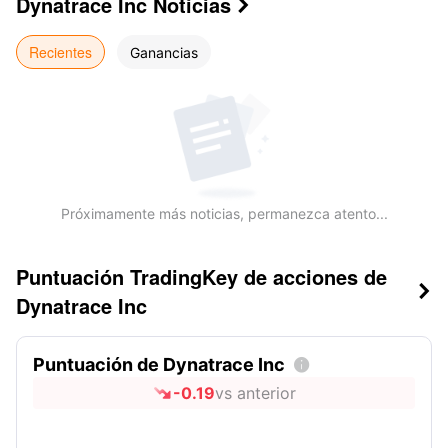
Dynatrace Inc
Noticias

Recientes
Ganancias
Próximamente más noticias, permanezca atento...
Puntuación TradingKey de acciones de

Dynatrace Inc
Puntuación de Dynatrace Inc

-0.19
vs anterior