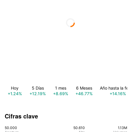
Hoy
5 Días
1 mes
6 Meses
Año hasta la fec
+1.24%
+12.19%
+8.69%
+46.77%
+14.16%
Cifras clave
50.000
50.610
1.13M