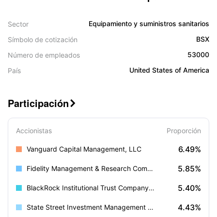
Equipamiento y suministros sanitarios
Sector
BSX
Símbolo de cotización
53000
Número de empleados
United States of America
País
Participación

Accionistas
Proporción
6.49%
Vanguard Capital Management, LLC
5.85%
Fidelity Management & Research Company LLC
5.40%
BlackRock Institutional Trust Company, N.A.
4.43%
State Street Investment Management (US)