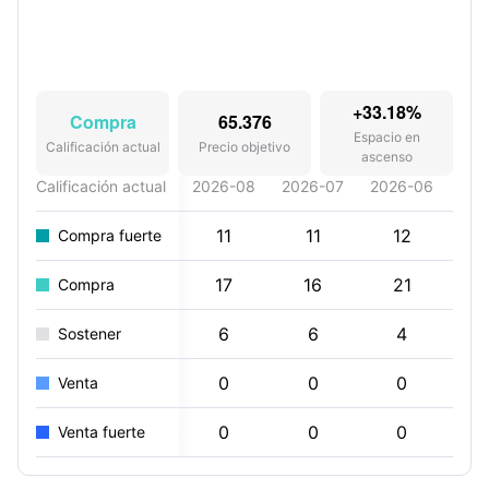
+33.18%
Compra
65.376
Espacio en
Calificación actual
Precio objetivo
ascenso
Calificación actual
2026-08
2026-07
2026-06
202
11
11
12
Compra fuerte
17
16
21
Compra
6
6
4
Sostener
0
0
0
Venta
0
0
0
Venta fuerte