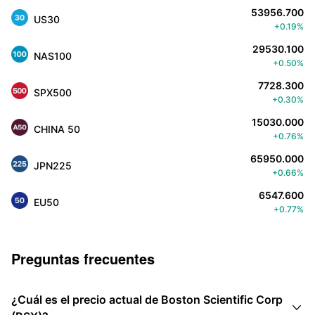
53956.700
US30
+0.19%
29530.100
NAS100
+0.50%
7728.300
SPX500
+0.30%
15030.000
CHINA 50
+0.76%
65950.000
JPN225
+0.66%
6547.600
EU50
+0.77%
Preguntas frecuentes
¿Cuál es el precio actual de Boston Scientific Corp
