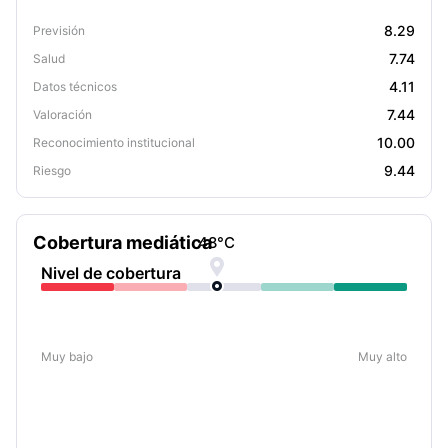
8.29
Previsión
7.74
Salud
4.11
Datos técnicos
7.44
Valoración
10.00
Reconocimiento institucional
9.44
Riesgo
Cobertura mediática
48
°C

Nivel de cobertura
Muy bajo
Muy alto