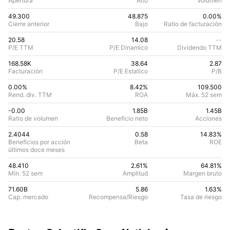
Apertura
Alto
Volumen
49.300
48.875
0.00%
Cierre anterior
Bajo
Ratio de facturación
20.58
14.08
--
P/E TTM
P/E Dinamico
Dividendo TTM
168.58K
38.64
2.87
Facturación
P/E Estatico
P/B
0.00%
8.42
%
109.500
Rend. div. TTM
ROA
Máx. 52 sem
-0.00
1.85B
1.45B
Ratio de volumen
Beneficio neto
Acciones
2.4044
0.58
14.83
%
Beneficios por acción
Beta
ROE
últimos doce meses
48.410
2.61%
64.81
%
Mín. 52 sem
Amplitud
Margen bruto
71.60B
5.86
1.63
%
Cap. mercado
Recompensa/Riesgo
Tasa de riesgo