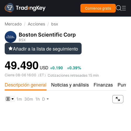

Comience gratis

Mercado
/
Acciones
/
bsx
Boston Scientific Corp
BSX
Añadir a la lista de seguimiento

49.490
USD
+0.190
+0.39%
Cierre
08-06 16:00
（
ET
）
Cotizaciones retrasadas 15 min
Descripción general
Noticias y análisis
Finanzas
Puntu

1m
30m
1h
D