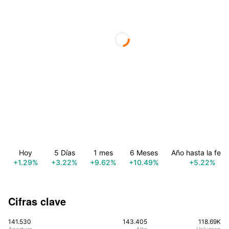
Hoy
5 Días
1 mes
6 Meses
Año hasta la fec
+1.29%
+3.22%
+9.62%
+10.49%
+5.22%
Cifras clave
141.530
143.405
118.69K