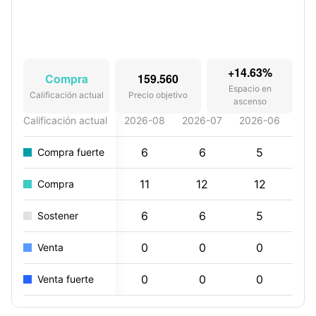
+14.63%
Compra
159.560
Espacio en
Calificación actual
Precio objetivo
ascenso
Calificación actual
2026-08
2026-07
2026-06
202
6
6
5
Compra fuerte
11
12
12
Compra
6
6
5
Sostener
0
0
0
Venta
0
0
0
Venta fuerte