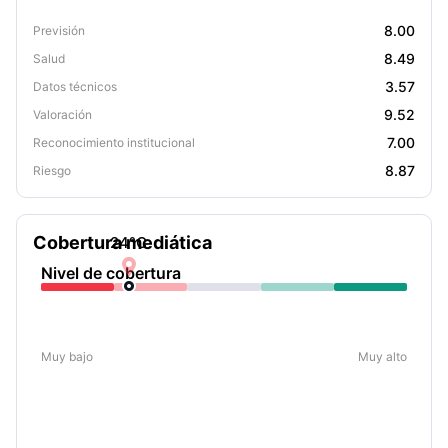
8.00
Previsión
8.49
Salud
3.57
Datos técnicos
9.52
Valoración
7.00
Reconocimiento institucional
8.87
Riesgo
Cobertura mediática
24
°C

Nivel de cobertura
Muy bajo
Muy alto