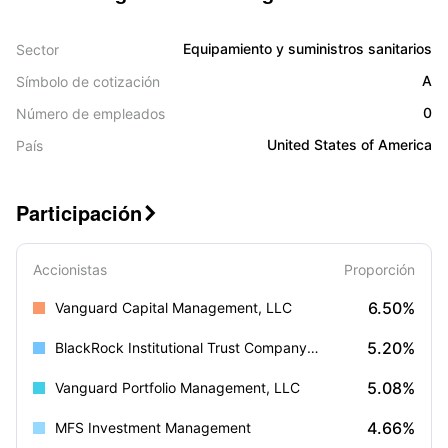
Equipamiento y suministros sanitarios
Sector
A
Símbolo de cotización
0
Número de empleados
United States of America
País
Participación

Accionistas
Proporción
6.50%
Vanguard Capital Management, LLC
5.20%
BlackRock Institutional Trust Company, N.A.
5.08%
Vanguard Portfolio Management, LLC
4.66%
MFS Investment Management