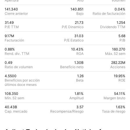
Apertura
Alto
Volumen
141.340
140.851
0.04%
Cierre anterior
Bajo
Ratio de facturación
31.49
21.73
1.254
P/E TTM
P/E Dinamico
Dividendo TTM
9.17M
31.03
5.68
Facturación
P/E Estatico
P/B
0.88%
10.43
%
160.270
Rend. div. TTM
ROA
Máx. 52 sem
0.49
1.30B
282.22M
Ratio de volumen
Beneficio neto
Acciones
4.5500
1.26
19.95
%
Beneficios por acción
Beta
ROE
últimos doce meses
108.350
1.81%
54.11
%
Mín. 52 sem
Amplitud
Margen bruto
40.43B
3.57
1.63
%
Cap. mercado
Recompensa/Riesgo
Tasa de riesgo