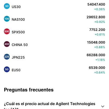
54047.400
US30
+0.36%
29652.800
NAS100
+0.92%
7752.200
SPX500
+0.61%
15048.000
CHINA 50
+0.88%
66288.000
JPN225
+1.18%
6539.000
EU50
+0.64%
Preguntas frecuentes
¿Cuál es el precio actual de Agilent Technologies
