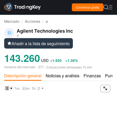

Comience gratis

Mercado
/
Acciones
/
a
Agilent Technologies Inc
A
Añadir a la lista de seguimiento

143.260
USD
+1.920
+1.36%
Horarios del mercado
（
ET
）
Cotizaciones retrasadas 15 min
Descripción general
Noticias y análisis
Finanzas
Puntu

1m
30m
1h
D