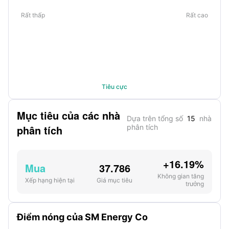
Rất thấp
Rất cao
Tiêu cực
Mục tiêu của các nhà
Dựa trên tổng số
15
nhà
phân tích
phân tích
+16.19%
Mua
37.786
Không gian tăng
Xếp hạng hiện tại
Giá mục tiêu
trưởng
Điểm nóng của SM Energy Co