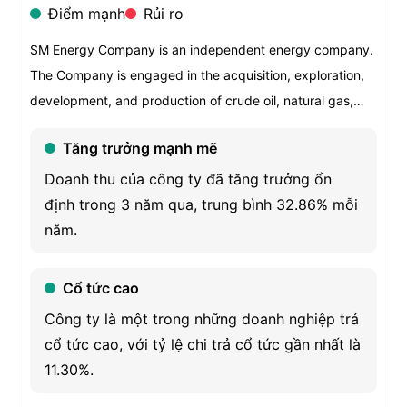
Điểm mạnh
Rủi ro
SM Energy Company is an independent energy company.
The Company is engaged in the acquisition, exploration,
development, and production of crude oil, natural gas,
and natural gas liquids (NGLs) in the states of Texas and
Tăng trưởng mạnh mẽ
Utah. Its asset portfolio comprises assets in the Midland
Basin of West Texas, the Maverick Basin of South Texas,
Doanh thu của công ty đã tăng trưởng ổn
and the Uinta Basin of northeastern Utah. Its Midland
định trong 3 năm qua, trung bình 32.86% mỗi
Basin assets are located in the Permian Basin in West
năm.
Texas, are comprised of over 110,000 net acres, and
include its RockStar assets in Howard and Martin
Cổ tức cao
counties, Sweetie Peck assets in Upton and Midland
Công ty là một trong những doanh nghiệp trả
counties, and Klondike assets in Dawson and northern
cổ tức cao, với tỷ lệ chi trả cổ tức gần nhất là
Martin counties. Its South Texas assets are comprised of
11.30%.
over 155,000 net acres located in Dimmit and Webb
counties, Texas. Its overlapping acreage position in South