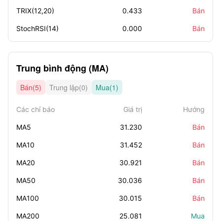
TRIX(12,20)
0.433
Bán
StochRSI(14)
0.000
Bán
Trung bình động (MA)
Bán(5)
Trung lập(0)
Mua(1)
Các chỉ báo
Giá trị
Hướng
MA5
31.230
Bán
MA10
31.452
Bán
MA20
30.921
Bán
MA50
30.036
Bán
MA100
30.015
Bán
MA200
25.081
Mua