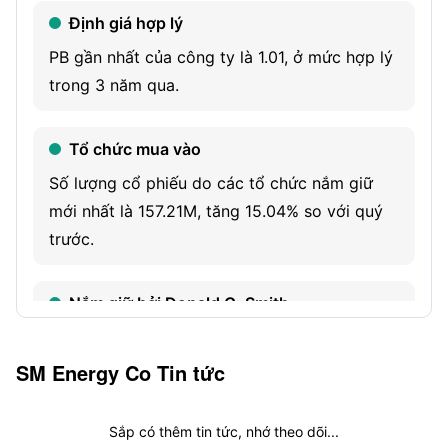
Định giá hợp lý
Texas covers a portion of the western Eagle Ford shale
and Austin Chalk formations. Its Uinta Basin assets
PB gần nhất của công ty là 1.01, ở mức hợp lý
comprise over 63,300 net acres located in northeastern
trong 3 năm qua.
Utah.
Tổ chức mua vào
Số lượng cổ phiếu do các tổ chức nắm giữ
mới nhất là 157.21M, tăng 15.04% so với quý
trước.
Nắm giữ bởi Donald G. Smith
Nhà đầu tư ngôi sao Donald G. Smith nắm giữ
7.34M cổ phiếu này.
SM Energy Co
Tin tức
Sắp có thêm tin tức, nhớ theo dõi...