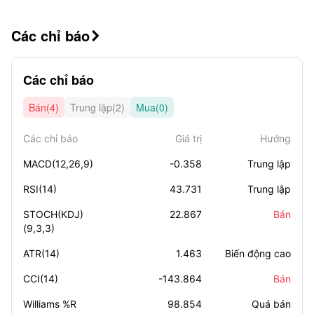
Các chỉ báo

Các chỉ báo
Bán(4)
Trung lập(2)
Mua(0)
Các chỉ báo
Giá trị
Hướng
MACD(12,26,9)
-0.358
Trung lập
RSI(14)
43.731
Trung lập
STOCH(KDJ)
22.867
Bán
(9,3,3)
ATR(14)
1.463
Biến động cao
CCI(14)
-143.864
Bán
Williams %R
98.854
Quá bán