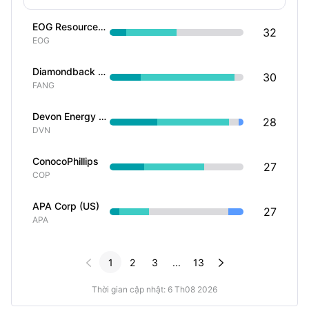
EOG Resources Inc
32
EOG
Diamondback Energy Inc
30
FANG
Devon Energy Corp
28
DVN
ConocoPhillips
27
COP
APA Corp (US)
27
APA


1
2
3
...
13
Thời gian cập nhật: 6 Th08 2026