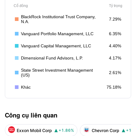
Cổ đông
Tỷ trọng
BlackRock Institutional Trust Company,
7.29%
N.A.
Vanguard Portfolio Management, LLC
6.35%
Vanguard Capital Management, LLC
4.40%
Dimensional Fund Advisors, L.P.
4.17%
State Street Investment Management
2.61%
(US)
Khác
75.18%
Công cụ liên quan
Exxon Mobil Corp
Chevron Corp
+1.86%
+1.

