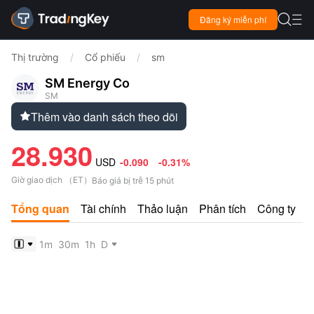

Đăng ký miễn phí

Thị trường
/
Cổ phiếu
/
sm
SM Energy Co
SM
Thêm vào danh sách theo dõi

28.930
USD
-0.090
-0.31%
Giờ giao dịch
（
ET
）
Báo giá bị trễ 15 phút
Tổng quan
Tài chính
Thảo luận
Phân tích
Công ty
1m
30m
1h
D