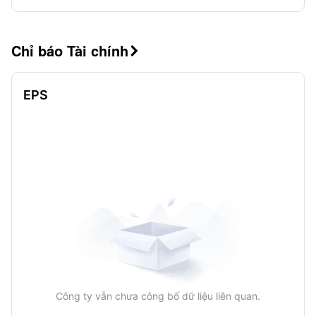
Chỉ báo Tài chính

EPS
Công ty vẫn chưa công bố dữ liệu liên quan.