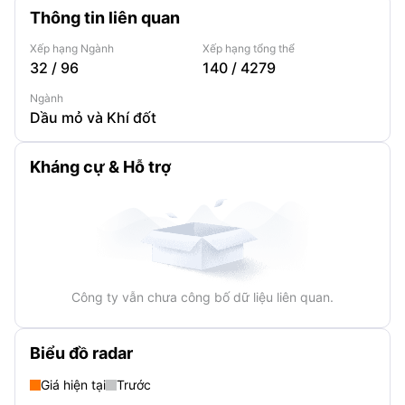
Thông tin liên quan
Xếp hạng Ngành
Xếp hạng tổng thể
32
/
96
140
/
4279
Ngành
Dầu mỏ và Khí đốt
Kháng cự & Hỗ trợ
Công ty vẫn chưa công bố dữ liệu liên quan.
Biểu đồ radar
Giá hiện tại
Trước