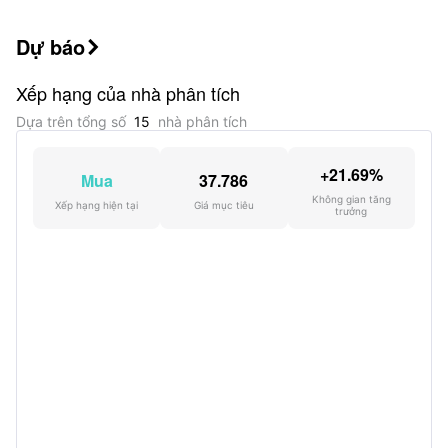
Dự báo

Xếp hạng của nhà phân tích
Dựa trên tổng số
15
nhà phân tích
+21.69%
Mua
37.786
Không gian tăng
Xếp hạng hiện tại
Giá mục tiêu
trưởng