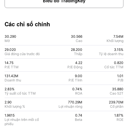
Biểu đồ TradingKey
Các chỉ số chính
30.290
30.566
7.54M
Mở
Cao
Khối lượng
29.020
28.200
3.15%
Giá đóng cửa trước đó
Thấp
Tỷ lệ doanh thu
14.75
4.22
0.820
P/E TTM
P/E Động
Cổ tức TTM
131.42M
9.00
1.01
Doanh thu
P/E Tĩnh
P/B
2.83%
0.74
%
35.880
Tỷ suất cổ tức TTM
ROA
Cao 52T
2.90
770.29M
239.70M
Khối lượng %
Lợi nhuận ròng
Cổ phần
1.9615
0.74
1.87
%
Lợi nhuận trên mỗi cổ
Beta
ROE
phiếu