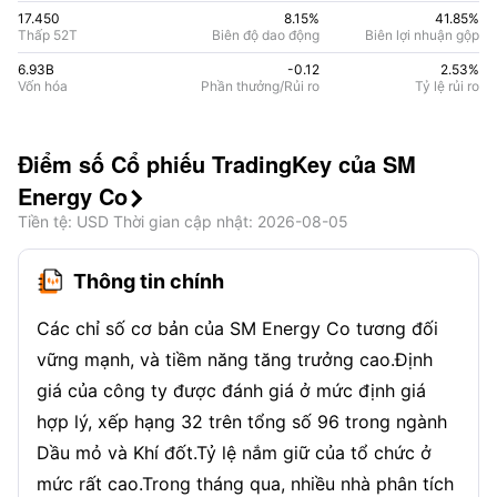
17.450
8.15%
41.85
%
Thấp 52T
Biên độ dao động
Biên lợi nhuận gộp
6.93B
-0.12
2.53
%
Vốn hóa
Phần thưởng/Rủi ro
Tỷ lệ rủi ro
Điểm số Cổ phiếu TradingKey của SM
Energy Co

Tiền tệ
: USD
Thời gian cập nhật
:
2026-08-05
Thông tin chính
Các chỉ số cơ bản của SM Energy Co tương đối
vững mạnh, và tiềm năng tăng trưởng cao.Định
giá của công ty được đánh giá ở mức định giá
hợp lý, xếp hạng 32 trên tổng số 96 trong ngành
Dầu mỏ và Khí đốt.Tỷ lệ nắm giữ của tổ chức ở
mức rất cao.Trong tháng qua, nhiều nhà phân tích