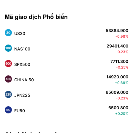
Mã giao dịch Phổ biến
53884.900
US30
-0.98%
29401.400
NAS100
-0.23%
7711.300
SPX500
-0.25%
14920.000
CHINA 50
+0.69%
65609.000
JPN225
-0.23%
6500.800
EU50
+0.20%