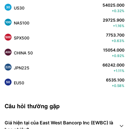
54025.000
US30
+0.32%
29725.900
NAS100
+1.16%
7753.700
SPX500
+0.63%
15054.000
CHINA 50
+0.92%
66242.000
JPN225
+1.11%
6535.100
EU50
+0.58%
Câu hỏi thường gặp
Giá hiện tại của East West Bancorp Inc (EWBC) là
