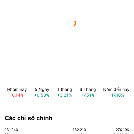
Hhôm nay
5 Ngày
1 tháng
6 Tháng
Năm đến nay
-0.14%
+0.53%
+3.21%
+7.51%
+17.18%
Các chỉ số chính
131.240
132.210
270.19K