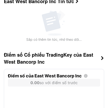
East West Bancorp Inc
Tin tức

Sắp có thêm tin tức, nhớ theo dõi...
Điểm số Cổ phiếu TradingKey của East

West Bancorp Inc
Điểm số của East West Bancorp Inc

0.00
so với điểm số trước