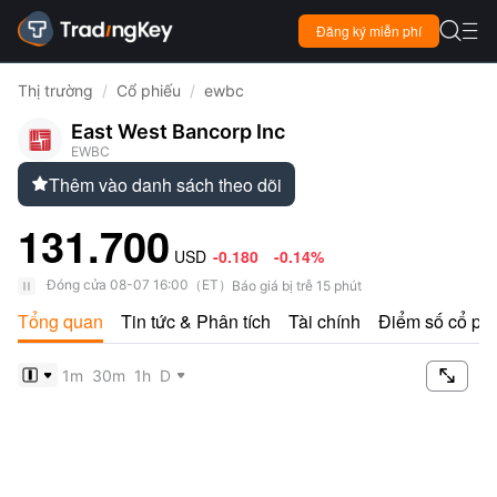

Đăng ký miễn phí

Thị trường
/
Cổ phiếu
/
ewbc
East West Bancorp Inc
EWBC
Thêm vào danh sách theo dõi

131.700
USD
-0.180
-0.14%
Đóng cửa
08-07 16:00
（
ET
）
Báo giá bị trễ 15 phút
Tổng quan
Tin tức & Phân tích
Tài chính
Điểm số cổ ph

1m
30m
1h
D