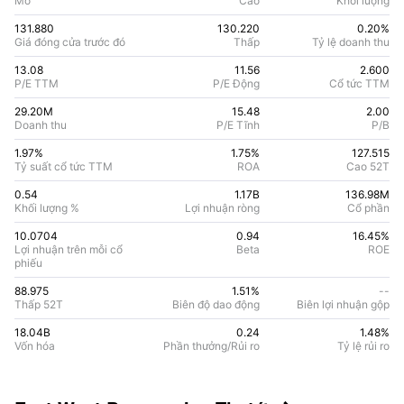
Mở
Cao
Khối lượng
131.880
130.220
0.20%
Giá đóng cửa trước đó
Thấp
Tỷ lệ doanh thu
13.08
11.56
2.600
P/E TTM
P/E Động
Cổ tức TTM
29.20M
15.48
2.00
Doanh thu
P/E Tĩnh
P/B
1.97%
1.75
%
127.515
Tỷ suất cổ tức TTM
ROA
Cao 52T
0.54
1.17B
136.98M
Khối lượng %
Lợi nhuận ròng
Cổ phần
10.0704
0.94
16.45
%
Lợi nhuận trên mỗi cổ
Beta
ROE
phiếu
88.975
1.51%
--
Thấp 52T
Biên độ dao động
Biên lợi nhuận gộp
18.04B
0.24
1.48
%
Vốn hóa
Phần thưởng/Rủi ro
Tỷ lệ rủi ro