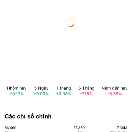
Hhôm nay
5 Ngày
1 tháng
6 Tháng
Năm đến nay
+0.17%
+0.93%
+0.08%
-7.15%
-6.38%
Các chỉ số chính
86.460
87.360
7.39M