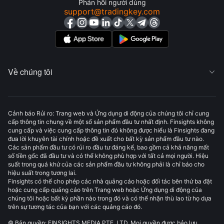
Phản hồi người dùng
support@tradingkey.com
Về chúng tôi

Cảnh báo Rủi ro: Trang web và Ứng dụng di động của chúng tôi chỉ cung
cấp thông tin chung về một số sản phẩm đầu tư nhất định. Finsights không
cung cấp và việc cung cấp thông tin đó không được hiểu là Finsights đang
đưa lời khuyên tài chính hoặc đề xuất cho bất kỳ sản phẩm đầu tư nào.
Các sản phẩm đầu tư có rủi ro đầu tư đáng kể, bao gồm cả khả năng mất
số tiền gốc đã đầu tư và có thể không phù hợp với tất cả mọi người. Hiệu
suất trong quá khứ của các sản phẩm đầu tư không phải là chỉ báo cho
hiệu suất trong tương lai.
Finsights có thể cho phép các nhà quảng cáo hoặc đối tác bên thứ ba đặt
hoặc cung cấp quảng cáo trên Trang web hoặc Ứng dụng di động của
chúng tôi hoặc bất kỳ phần nào trong đó và có thể nhận thù lao từ họ dựa
trên sự tương tác của bạn với các quảng cáo đó.
© Bản quyền: FINSIGHTS MEDIA PTE. LTD. Mọi quyền được bảo lưu.