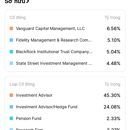
Sở hữu

Cổ đông
Tỷ trọng
6.56%
Vanguard Capital Management, LLC
5.10%
Fidelity Management & Research Company LLC
5.04%
BlackRock Institutional Trust Company, N.A.
4.48%
State Street Investment Management (US)
Loại Cổ đông
Tỷ trọng
45.30%
Investment Advisor
24.08%
Investment Advisor/Hedge Fund
2.33%
Pension Fund
Research Firm