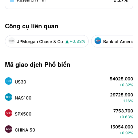
2.27%
Công cụ liên quan
JPMorgan Chase & Co
Bank of America
+0.33%

Mã giao dịch Phổ biến
54025.000
US30
+0.32%
29725.900
NAS100
+1.16%
7753.700
SPX500
+0.63%
15054.000
CHINA 50
+0.92%