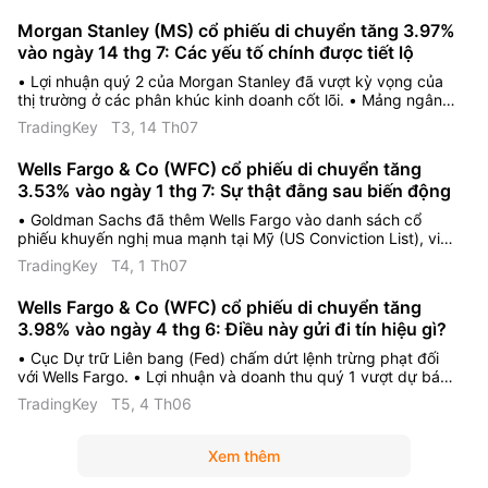
Quản lý tài sản và Quản lý gia sản ghi nhận doanh thu phí kỷ
Morgan Stanley (MS) cổ phiếu di chuyển tăng 3.97%
lục và dòng vốn ròng chảy vào mạnh mẽ.
vào ngày 14 thg 7: Các yếu tố chính được tiết lộ
• Lợi nhuận quý 2 của Morgan Stanley đã vượt kỳ vọng của
thị trường ở các phân khúc kinh doanh cốt lõi. • Mảng ngân
hàng đầu tư và quản lý tài sản đã thúc đẩy mức tăng trưởng
TradingKey
T3, 14 Th07
đáng kể cho công ty. • Các nhà phân tích đã đưa ra nhiều
khuyến nghị mua với mức giá mục tiêu trung bình là 217,58
Wells Fargo & Co (WFC) cổ phiếu di chuyển tăng
USD.
3.53% vào ngày 1 thg 7: Sự thật đằng sau biến động
• Goldman Sachs đã thêm Wells Fargo vào danh sách cổ
phiếu khuyến nghị mua mạnh tại Mỹ (US Conviction List), viện
dẫn các sáng kiến tăng trưởng chiến lược. • Wells Fargo đã
TradingKey
T4, 1 Th07
tăng cổ tức quý 3 sau khi đạt kết quả khả quan trong bài
kiểm tra căng thẳng của Cục Dự trữ Liên bang. • Nhiều nhà
Wells Fargo & Co (WFC) cổ phiếu di chuyển tăng
phân tích đã nâng giá mục tiêu, viện dẫn khả năng huy động
3.98% vào ngày 4 thg 6: Điều này gửi đi tín hiệu gì?
tiền gửi thương mại mạnh mẽ và sự mở rộng bảng cân đối kế
toán.
• Cục Dự trữ Liên bang (Fed) chấm dứt lệnh trừng phạt đối
với Wells Fargo. • Lợi nhuận và doanh thu quý 1 vượt dự báo;
dư nợ cho vay vượt ngưỡng 1 nghìn tỷ USD. • Ban lãnh đạo
TradingKey
T5, 4 Th06
giữ nguyên dự báo cả năm với triển vọng quý 2 lạc quan.
Xem thêm