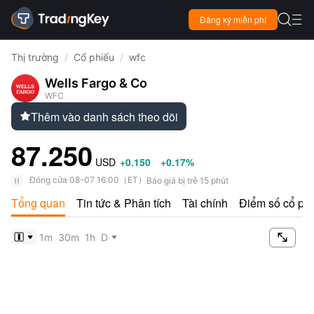

Đăng ký miễn phí

Thị trường
/
Cổ phiếu
/
wfc
Wells Fargo & Co
WFC
Thêm vào danh sách theo dõi

87.250
USD
+0.150
+0.17%
Đóng cửa
08-07 16:00
（
ET
）
Báo giá bị trễ 15 phút
Tổng quan
Tin tức & Phân tích
Tài chính
Điểm số cổ ph

1m
30m
1h
D