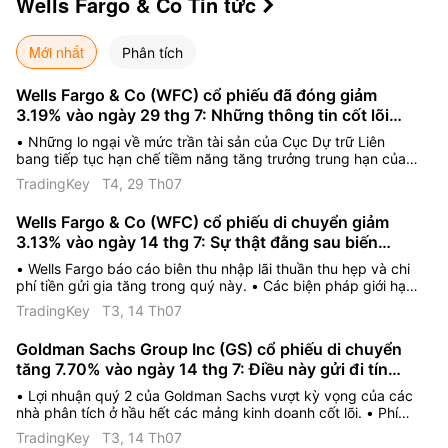
Wells Fargo & Co
Tin tức

Mới nhất
Phân tích
Wells Fargo & Co (WFC) cổ phiếu đã đóng giảm
3.19% vào ngày 29 thg 7: Những thông tin cốt lõi
nhà đầu tư cần biết
• Những lo ngại về mức trần tài sản của Cục Dự trữ Liên
bang tiếp tục hạn chế tiềm năng tăng trưởng trung hạn của
Wells Fargo. • Các thành viên thị trường lo ngại biên lợi nhuận
TradingKey
T4, 29 Th07
bị thu hẹp do chi phí huy động vốn tăng cao và nhu cầu vay
vốn suy yếu. • Sự giảm tốc của nền kinh tế làm gia tăng sự
Wells Fargo & Co (WFC) cổ phiếu di chuyển giảm
tập trung của nhà đầu tư vào rủi ro từ bất động sản thương
3.13% vào ngày 14 thg 7: Sự thật đằng sau biến
mại và các khoản dự phòng tổn thất tín dụng.
động
• Wells Fargo báo cáo biên thu nhập lãi thuần thu hẹp và chi
phí tiền gửi gia tăng trong quý này. • Các biện pháp giới hạn
trần tài sản hiện hành của cơ quan quản lý và chi phí tuân thủ
TradingKey
T3, 14 Th07
tiếp tục hạn chế các sáng kiến tăng trưởng của ngân hàng. •
Ban lãnh đạo đã đưa ra dự báo thận trọng cho cả năm, viện
Goldman Sachs Group Inc (GS) cổ phiếu di chuyển
dẫn áp lực lạm phát và dự phòng tổn thất tín dụng tăng cao.
tăng 7.70% vào ngày 14 thg 7: Điều này gửi đi tín
hiệu gì?
• Lợi nhuận quý 2 của Goldman Sachs vượt kỳ vọng của các
nhà phân tích ở hầu hết các mảng kinh doanh cốt lõi. • Phí
dịch vụ ngân hàng đầu tư phục hồi mạnh mẽ nhờ hoạt động
TradingKey
T3, 14 Th07
mua bán và sáp nhập (M&A) toàn cầu gia tăng. • Các mảng