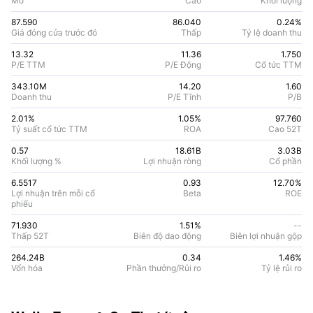
Mở
Cao
Khối lượng
87.590
86.040
0.24%
Giá đóng cửa trước đó
Thấp
Tỷ lệ doanh thu
13.32
11.36
1.750
P/E TTM
P/E Động
Cổ tức TTM
343.10M
14.20
1.60
Doanh thu
P/E Tĩnh
P/B
2.01%
1.05
%
97.760
Tỷ suất cổ tức TTM
ROA
Cao 52T
0.57
18.61B
3.03B
Khối lượng %
Lợi nhuận ròng
Cổ phần
6.5517
0.93
12.70
%
Lợi nhuận trên mỗi cổ
Beta
ROE
phiếu
71.930
1.51%
--
Thấp 52T
Biên độ dao động
Biên lợi nhuận gộp
264.24B
0.34
1.46
%
Vốn hóa
Phần thưởng/Rủi ro
Tỷ lệ rủi ro