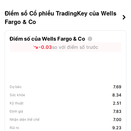
Điểm số Cổ phiếu TradingKey của Wells

Fargo & Co
Điểm số của Wells Fargo & Co

-0.03
so với điểm số trước
7.69
Dự báo
8.34
Sức khỏe
2.51
Kỹ thuật
7.83
Định giá
7.00
Nhận diện thể chế
9.23
Rủi ro