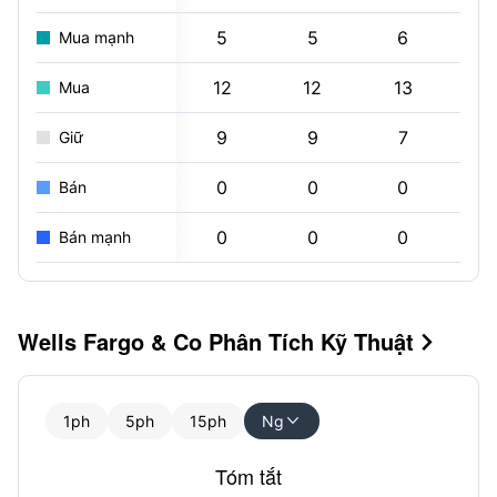
5
5
6
Mua mạnh
12
12
13
1
Mua
9
9
7
Giữ
0
0
0
Bán
0
0
0
Bán mạnh
Wells Fargo & Co Phân Tích Kỹ Thuật

1ph
5ph
15ph
Ng

Tóm tắt