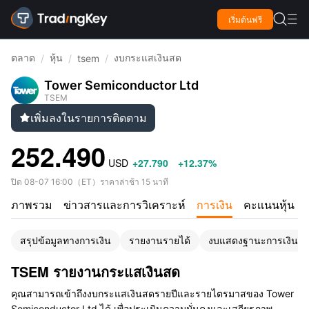

เริ่มต้นฟรี

ตลาด
หุ้น
งบกระแสเงินสด
/
/
tsem
/
Tower Semiconductor Ltd
TSEM
เพิ่มลงในรายการติดตาม

252.490
USD
+27.790
+12.37%
ปิด
08-07 16:00
（
ET
）
ราคาล่าช้า 15 นาที
ภาพรวม
ข่าวสารและการวิเคราะห์
การเงิน
คะเเนนหุ้น
สรุปข้อมูลทางการเงิน
รายงานรายได้
งบแสดงฐานะการเงิน
TSEM รายงานกระแสเงินสด
คุณสามารถเข้าถึงงบกระแสเงินสดรายปีและรายไตรมาสของ Tower
Semiconductor Ltd ได้ เพื่อประเมินความมั่นคงและเสถียรภาพ