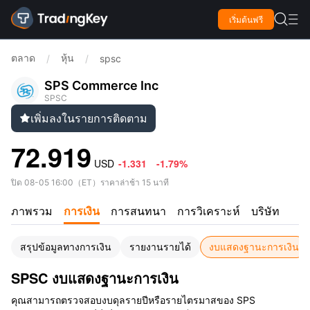

เริ่มต้นฟรี

ตลาด
หุ้น
/
/
spsc
SPS Commerce Inc
SPSC
เพิ่มลงในรายการติดตาม

72.919
USD
-1.331
-1.79%
ปิด
08-05 16:00
（
ET
）
ราคาล่าช้า 15 นาที
ภาพรวม
การเงิน
การสนทนา
การวิเคราะห์
บริษัท
สรุปข้อมูลทางการเงิน
รายงานรายได้
งบแสดงฐานะการเงิน
SPSC งบแสดงฐานะการเงิน
คุณสามารถตรวจสอบงบดุลรายปีหรือรายไตรมาสของ SPS