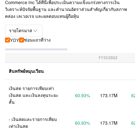
Commerce Inc ได้ที่นี่เพื่อประเมินความแข็งแกร่งทางการเงิน
วิเคราะห์ปัจจัยพื้นฐาน และคำนวณอัตราส่วนสำคัญเกี่ยวกับสภาพ
คล่อง เลเวอเรจ และผลตอบแทนผู้ถือหุ้น

รายไตรมาส
ซ่อนแถวที่ว่าง
YOY


รายไตรมาส+รายปี
รายไตรมาส
FY2026Q2
รายปี
สินทรัพย์หมุนเวียน
เงินสด รายการเทียบเท่า
เงินสด และเงินลงทุนระยะ
60.93
%
173.17M
62.
สั้น
- เงินสดและรายการเทียบ
60.93
%
173.17M
62.
เท่าเงินสด