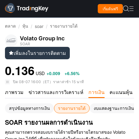

เริ่มต้นฟรี

ตลาด
หุ้น
รายงานรายได้
/
/
soar
/
Volato Group Inc
SOAR
เพิ่มลงในรายการติดตาม

0.136
USD
+0.009
+6.56%
ปิด
08-07 16:00
（
ET
）
ราคาล่าช้า 15 นาที
ภาพรวม
ข่าวสารและการวิเคราะห์
การเงิน
คะเเนนหุ้น
สรุปข้อมูลทางการเงิน
รายงานรายได้
งบแสดงฐานะการเงิน
SOAR รายงานผลการดำเนินงาน
คุณสามารถตรวจสอบงบรายได้รายปีหรือรายไตรมาสของ Volato
Group Inc ได้ที่นี่ เพื่อทำความเข้าใจข้อมูลเชิงลึกเกี่ยวกับ