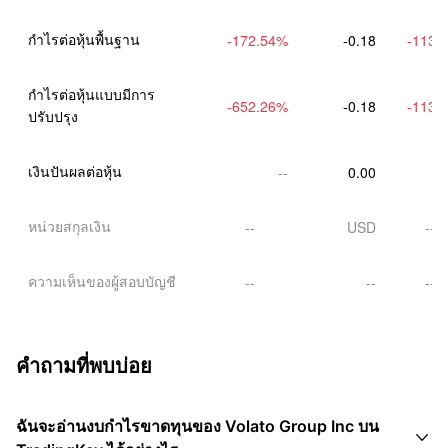
กําไรต่อหุ้นพื้นฐาน
-172.54
%
-0.18
-113.
กําไรต่อหุ้นแบบมีการ
-652.26
%
-0.18
-113.
ปรับปรุง
เงินปันผลต่อหุ้น
--
0.00
หน่วยสกุลเงิน
--
USD
--
ความเห็นของผู้สอบบัญชี
--
--
--
คำถามที่พบบ่อย
ฉันจะอ่านงบกำไรขาดทุนของ Volato Group Inc บน
