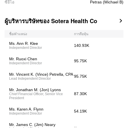
ซีอีโอ
Petras (Michael B)
ผู้บริหารบริษัทของ Sotera Health Co

ชื่อ/ตำแหน่ง
การถือหุ้น
Ms. Ann R. Klee
140.93K
Independent Director
Mr. Ruoxi Chen
95.75K
Independent Director
Mr. Vincent K. (Vince) Petrella, CPA
95.75K
Lead Independent Director
Mr. Jonathan M. (Jon) Lyons
87.30K
Chief Financial Officer, Senior Vice
President
Ms. Karen A. Flynn
54.19K
Independent Director
Mr. James C. (Jim) Neary
--