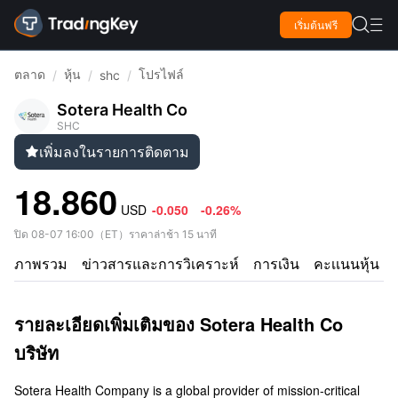

เริ่มต้นฟรี

ตลาด
หุ้น
โปรไฟล์
/
/
shc
/
Sotera Health Co
SHC
เพิ่มลงในรายการติดตาม

18.860
USD
-0.050
-0.26%
ปิด
08-07 16:00
（
ET
）
ราคาล่าช้า 15 นาที
ภาพรวม
ข่าวสารและการวิเคราะห์
การเงิน
คะเเนนหุ้น
รายละเอียดเพิ่มเติมของ Sotera Health Co
บริษัท
Sotera Health Company is a global provider of mission-critical