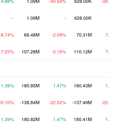
14.88
%
1.09M
-40.59
%
628.00K
-38.54
%
7
--
1.09M
--
628.00K
--
7
-8.74
%
66.48M
-2.09
%
70.31M
7.47
%
-7.03
%
107.28M
-5.19
%
110.12M
7.67
%
1
1.39
%
180.85M
1.47
%
180.43M
1.62
%
1
20.10
%
-138.84M
-22.52
%
-137.49M
-22.41
%
-1
1.39
%
180.82M
1.47
%
180.41M
1.62
%
1