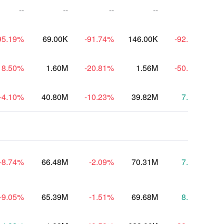
--
--
--
--
--
95.19
%
69.00K
-91.74
%
146.00K
-92.96
%
1
18.50
%
1.60M
-20.81
%
1.56M
-50.55
%
-4.10
%
40.80M
-10.23
%
39.82M
7.99
%
-8.74
%
66.48M
-2.09
%
70.31M
7.47
%
-9.05
%
65.39M
-1.51
%
69.68M
8.25
%