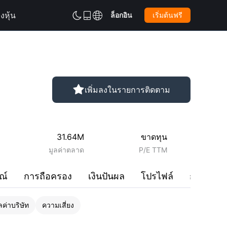
งหุ้น
ล็อกอิน
เริ่มต้นฟรี



เพิ่มลงในรายการติดตาม

31.64M
ขาดทุน
มูลค่าตลาด
P/E TTM
ณ์
การถือครอง
เงินปันผล
โปรไฟล์
การสนท
ค่าบริษัท
ความเสี่ยง