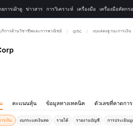
ายการเฝ้าดู
ข่าวสาร
การวิเคราะห์
เครื่องมือ
เครื่องมือคัดกรอ
บริการด้านวิชาชีพและการพาณิชย์
งบแสดงฐานะการเงิน
/
qrhc
/
Corp
ิน
คะเเนนหุ้น
ข้อมูลทางเทคนิค
ตัวเลขที่คาดการ
ารเงิน
งบกระแสเงินสด
รายได้
รายงานบัญชี
การประเมินมูล