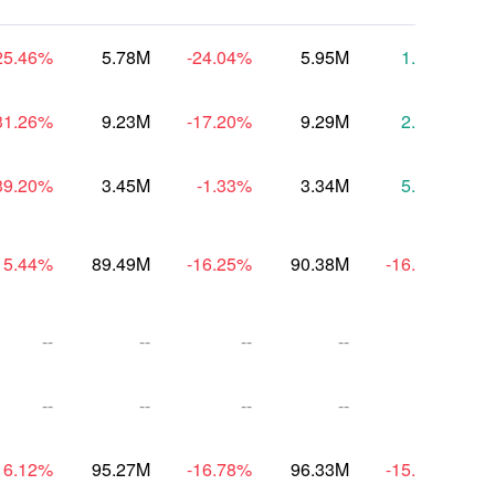
25.46
%
5.78M
-24.04
%
5.95M
1.40
%
31.26
%
9.23M
-17.20
%
9.29M
2.81
%
39.20
%
3.45M
-1.33
%
3.34M
5.66
%
15.44
%
89.49M
-16.25
%
90.38M
-16.88
%
--
--
--
--
--
--
--
--
--
--
16.12
%
95.27M
-16.78
%
96.33M
-15.91
%