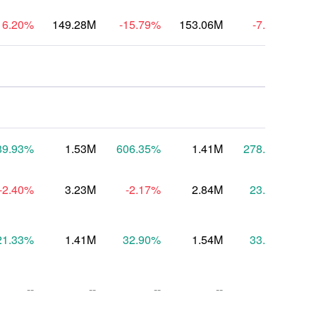
16.20
%
149.28M
-15.79
%
153.06M
-7.44
%
1
89.93
%
1.53M
606.35
%
1.41M
278.70
%
9
-2.40
%
3.23M
-2.17
%
2.84M
23.62
%
21.33
%
1.41M
32.90
%
1.54M
33.33
%
--
--
--
--
--