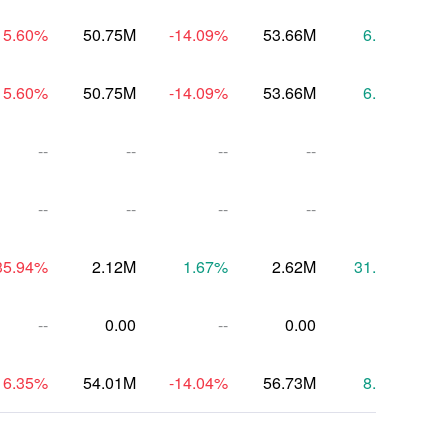
15.60
%
50.75M
-14.09
%
53.66M
6.17
%
15.60
%
50.75M
-14.09
%
53.66M
6.17
%
--
--
--
--
--
--
--
--
--
--
35.94
%
2.12M
1.67
%
2.62M
31.49
%
--
0.00
--
0.00
--
16.35
%
54.01M
-14.04
%
56.73M
8.20
%