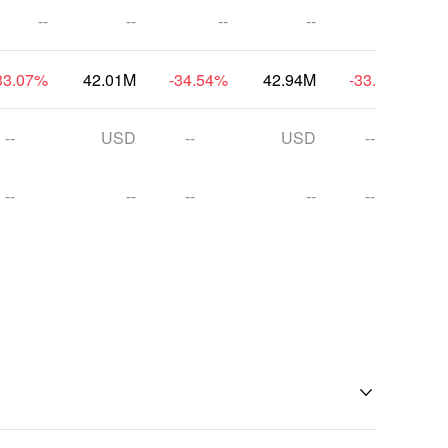
--
--
--
--
--
33.07
%
42.01M
-34.54
%
42.94M
-33.10
%
--
USD
--
USD
--
--
--
--
--
--
