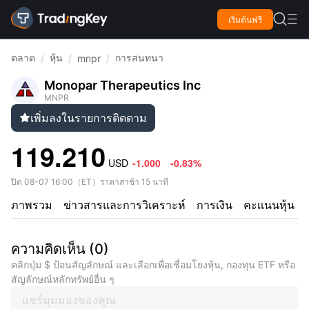

เริ่มต้นฟรี

ตลาด
หุ้น
การสนทนา
/
/
mnpr
/
Monopar Therapeutics Inc
MNPR
เพิ่มลงในรายการติดตาม

119.210
USD
-1.000
-0.83%
ปิด
08-07 16:00
（
ET
）
ราคาล่าช้า 15 นาที
ภาพรวม
ข่าวสารและการวิเคราะห์
การเงิน
คะเเนนหุ้น
ความคิดเห็น
(
0
)
คลิกปุ่ม $ ป้อนสัญลักษณ์ และเลือกเพื่อเชื่อมโยงหุ้น, กองทุน ETF หรือ
สัญลักษณ์หลักทรัพย์อื่น ๆ