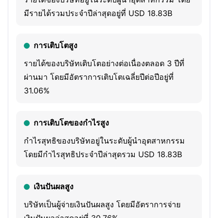
and Mailchimp. Lacerte, ProSeries, and ProConnect Tax
มีรายได้รวมประจำปีล่าสุดอยู่ที่ USD 18.83B
Online. Its Global Business Solutions segment serves small
and mid-market businesses around the world, and the
การเติบโตสูง
accounting professionals who assist and advise them. Its
รายได้ของบริษัทเติบโตอย่างต่อเนื่องตลอด 3 ปีที่
Consumer segment serves consumers and includes do-it-
ผ่านมา โดยมีอัตราการเติบโตเฉลี่ยปีต่อปีอยู่ที่
yourself and assisted TurboTax income tax preparation
31.06%
products and services sold in the United States and
Canada. Its Credit Karma segment serves consumers with
a personal finance platform that provides personalized
การเติบโตของกำไรสูง
recommendations for credit card, home, auto, and
กำไรสุทธิของบริษัทอยู่ในระดับผู้นำอุตสาหกรรม
personal loan, and insurance products. Its ProTax
โดยมีกำไรสุทธิประจำปีล่าสุดรวม USD 18.83B
segment serves professional accountants in the United
States and Canada.
เงินปันผลสูง
บริษัทเป็นผู้จ่ายเงินปันผลสูง โดยมีอัตราการจ่าย