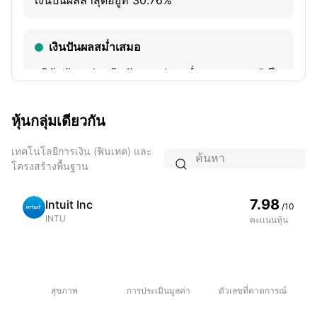
เงินปันผลล่าสุดอยู่ที่ 30.76%
เงินปันผลสม่ำเสมอ
บริษัทยังคงจ่ายเงินปันผลอย่างสม่ำเสมอตลอด 5 ปี
ที่ผ่านมา โดยมีอัตราการจ่ายเงินปันผลล่าสุดอยู่ที่
30.76%
หุ้นกลุ่มเดียวกัน
เทคโนโลยีการเงิน (ฟินเทค) และ
มูลค่าต่ำเกินจริง

โครงสร้างพื้นฐาน
PB ล่าสุดของบริษัทอยู่ที่ 4.32 ซึ่งอยู่ในช่วงเปอร์
7.98
Intuit Inc
เซ็นไทล์ต่ำสุดของรอบ 3 ปี
/10
INTU
คะเเนนหุ้น
การขายโดยสถาบัน
การถือครองล่าสุดโดยสถาบันอยู่ที่ 252.36M หุ้น
สุขภาพ
การประเมินมูลค่า
ตัวเลขที่คาดการณ์
ลดลง 3.22% แบบไตรมาสต่อไตรมาส