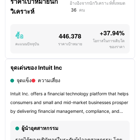
ราคาเป้าหมายนัก
อ้างอิงจากนักวิเคราะห์ทั้งหมด
วิเคราะห์
36
คน
+37.94%
ซื้อ
446.378
โอกาสในการเติบโต
คะแนนปัจจุบัน
ราคาเป้าหมาย
ของราคา
จุดเด่นของ Intuit Inc
จุดแข็ง
ความเสี่ยง
Intuit Inc. offers a financial technology platform that helps
consumers and small and mid-market businesses prosper
by delivering financial management, compliance, and
marketing products and services. It also provides
ผู้นำอุตสาหกรรม
specialized tax products to accounting professionals. Its
offerings include TurboTax, Credit Karma, QuickBooks,
รายได้ของบริษัทอยู่ในระดับผู้นำอุตสาหกรรม โดย