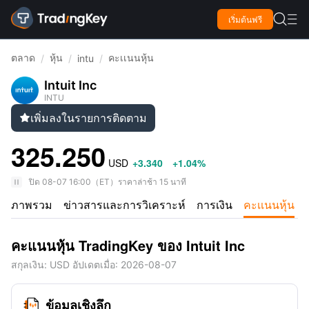

เริ่มต้นฟรี

ตลาด
หุ้น
คะเเนนหุ้น
/
/
intu
/
Intuit Inc
INTU
เพิ่มลงในรายการติดตาม

325.250
USD
+3.340
+1.04%
ปิด
08-07 16:00
（
ET
）
ราคาล่าช้า 15 นาที
ภาพรวม
ข่าวสารและการวิเคราะห์
การเงิน
คะเเนนหุ้น
คะแนนหุ้น TradingKey ของ Intuit Inc
สกุลเงิน
: USD
อัปเดตเมื่อ
:
2026-08-07
ข้อมูลเชิงลึก