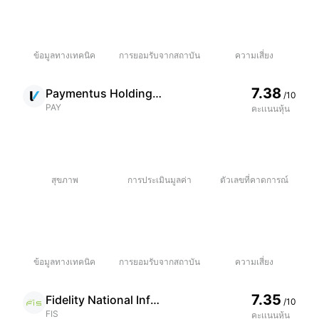
ถือครองโดย Al Gore
นักลงทุนชื่อดัง Al Gore ถือหุ้นตัวนี้อยู่จำนวน
ข้อมูลทางเทคนิค
การยอมรับจากสถาบัน
ความเสี่ยง
1.15M หุ้น
7.38
Paymentus Holdings Inc
/10
PAY
คะเเนนหุ้น
กิจกรรมการตลาดต่ำลง
บริษัทได้รับความสนใจจากนักลงทุนน้อยลง โดยมี
อัตราหมุนเวียนการซื้อขาย 20 วันอยู่ที่ 0.60
สุขภาพ
การประเมินมูลค่า
ตัวเลขที่คาดการณ์
ข้อมูลทางเทคนิค
การยอมรับจากสถาบัน
ความเสี่ยง
7.35
Fidelity National Information Services Inc
/10
FIS
คะเเนนหุ้น